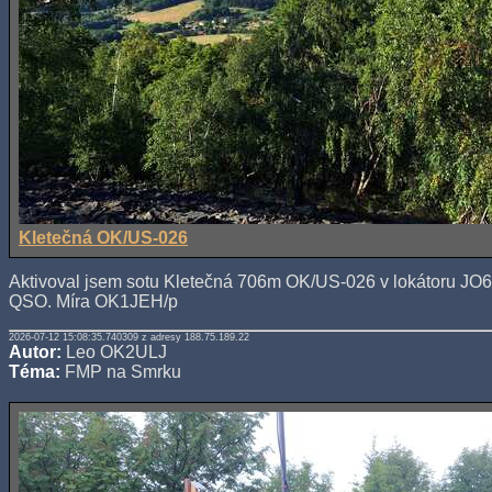
Kletečná OK/US-026
Aktivoval jsem sotu Kletečná 706m OK/US-026 v lokátoru JO
QSO. Míra OK1JEH/p
2026-07-12 15:08:35.740309 z adresy 188.75.189.22
Autor:
Leo OK2ULJ
Téma:
FMP na Smrku