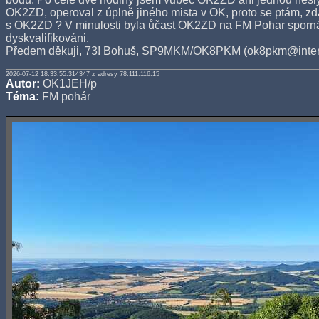
OK2ZD, operoval z úplně jiného mista v OK, proto se ptám, z
s OK2ZD ? V minulosti byla ůčast OK2ZD na FM Pohar sporná 
dyskvalifikováni.
Předem děkuji, 73! Bohuš, SP9MKM/OK8PKM (ok8pkm@inter
2026-07-12 18:33:55.314347 z adresy 78.111.116.15
Autor:
OK1JEH/p
Téma:
FM pohár