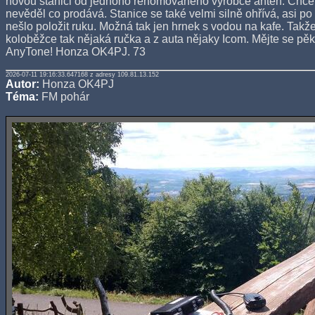
novou stanici od jednoho renomovaného výrobce antén. Chce s
nevěděl co prodává. Stanice se také velmi silně ohřívá, asi p
nešlo položit ruku. Možná tak jen hrnek s vodou na kafe. Takže
koloběžce tak nějaká ručka a z auta nějaky Icom. Mějte se pěk
AnyTone! Honza OK4PJ. 73
2026-07-11 19:16:33.647168 z adresy 109.81.13.152
Autor:
Honza OK4PJ
Téma:
FM pohár