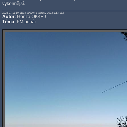
výkonnější.
2026-07-11 19:11:03.990904 z adresy 109.81.13.152
Autor:
Honza OK4PJ
Téma:
FM pohár