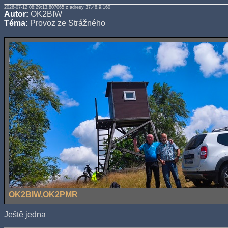
2026-07-12 08:29:13.807065 z adresy 37.48.9.160
Autor:
OK2BIW
Téma:
Provoz ze Strážného
OK2BIW,OK2PMR
Ještě jedna