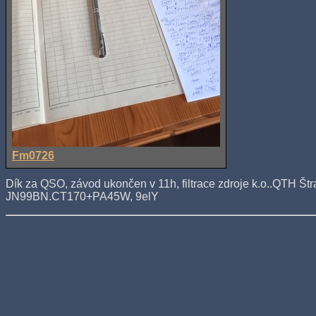
Fm0726
Dík za QSO, závod ukončen v 11h, filtrace zdroje k.o..QTH Št
JN99BN.CT170+PA45W, 9elY