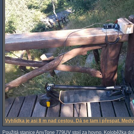
Vyhlídka je asi 8 m nad cestou. Dá se tam i přespat. Medvě
Použitá stanice AnyTone 779UV stojí za hovno. Koloběžka dobr