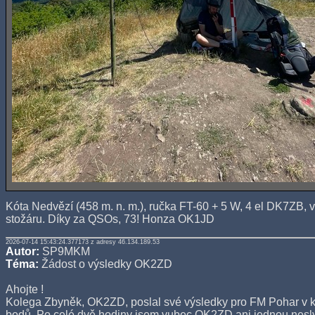
Kóta Nedvězí (458 m. n. m.), ručka FT-60 + 5 W, 4 el DK7ZB, 
stožáru. Díky za QSOs, 73! Honza OK1JD
2026-07-14 15:43:24.377173 z adresy 46.134.189.53
Autor:
SP9MKM
Téma:
Žádost o výsledky OK2ZD
Ahojte !
Kolega Zbyněk, OK2ZD, poslal své výsledky pro FM Pohar v 
bodů. Po celé dvě hodiny jsem vubec OK2ZD ani jednou nesl