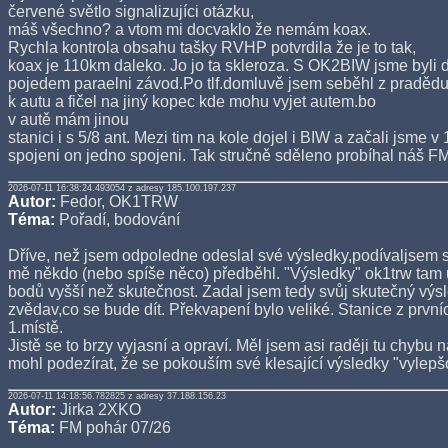
červené světlo signalizujíci otázku,
máš všechno? a vtom mi docvaklo že nemám koax.
Rychla kontrola obsahu tašky RVHP potvrdila že je to tak,
koax je 110km daleko. Jo jo ta skleroza. S OK2BIW jsme byli
pojedem paraelni závod.Po tlf.domluvě jsem seběhl z pradědu
k autu a fičel na jiný kopec kde mohu vyjet autem.bo
v autě mám jinou
stanici i s 5/8 ant. Mezi tim na kole dojel i BIW a začali jsme 
spojeni on jedno spojeni. Tak stručně sděleno probíhal náš F
2026-07-11 16:38:24.493054 z adresy 185.100.197.237
Autor:
Fedor, OK1TRW
Téma:
Pořadí, bodování
Dříve, než jsem odpoledne odeslal své výsledky,podívaljsem se
mě někdo (nebo spíše něco) předběhl. "Výsledky" ok1trw tam 
bodů vyšší než skutečnost. Zadal jsem tedy svůj skutečný výs
zvědav,co se bude dít. Překvapení bylo veliké. Stanice z prvníc
1.místě.
Jistě se to brzy vyjasní a opraví. Měl jsem asi raději tu chybu 
mohl podezírat, že se pokouším své klesající výsledky "vyle
2026-07-11 14:18:56.782825 z adresy 37.188.156.23
Autor:
Jirka 2XKO
Téma:
FM pohár 07/26