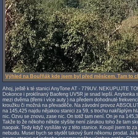
Výhled na Bouřňák kde jsem byl před měsícem. Tam to ch
Ahoj, ještě k té stanici AnyTone AT - 779UV. NEKUPUJTE TO! 
Dokonce i proklínaný Baofeng UV5R je snad lepší. Anytonka 
mezi dvěma (třemi i více auty ) na předem dohodnuté frekven
kroužku či možná na převaděče. Na závodní provoz ABSOLUTN
na 145,425 najdu nějakou stanici za 59, s trochu nakřáplým h
nic. Ozvu se znovu, zase nic. On totiž tam není. On je na 145,3
Takže to že někoho někde slyšíte není zárukou toho že tam sku
naopak. Tedy když vysíláte vy z této stanice. Koupil jsem to za 
nebudu. Musel bych se stydět takový šunt někomu prodat. Já to