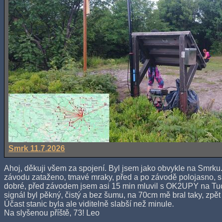
Smrk 11.7.2026
Ahoj, děkuji všem za spojení. Byl jsem jako obvykle na Smrk
závodu zataženo, tmavé mraky, před a po závodě polojasno, s
dobré, před závodem jsem asi 15 min mluvil s OK2UPY na Tuc
signál byl pěkný, čistý a bez šumu, na 70cm mě bral taky, zpět 
Účast stanic byla ale viditelně slabší než minule.
Na slyšenou příště, 73! Leo