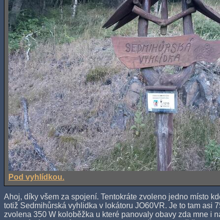
Pod vyhlídkou.
Ahoj, díky všem za spojení. Tentokráte zvoleno jedno místo kd
totiž Sedmihůrská vyhlidka v lokátoru JO60VR. Je to tam asi 7
zvolena 350 W koloběžka u které panovaly obavy zda mne i n