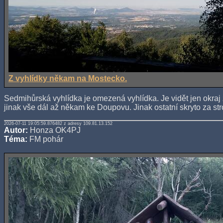
Z vyhlídky někam na Mostecko.
Sedmihůrská vyhlídka je omezená vyhlídka. Je vidět jen okraj
jinak vše dál až někam ke Doupovu. Jinak ostatní skryto za st
2026-07-11 19:05:59.876482 z adresy 109.81.13.152
Autor:
Honza OK4PJ
Téma:
FM pohár