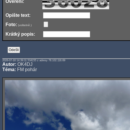
Ověření:
Opište text:
Foto:
(volitelně.)
Krátký popis:
2026-07-18 14:39:11.534155 z adresy 78.102.116.69
Autor:
OK4DJ
Téma:
FM pohár