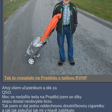
Tak to vypadalo na Pradědu s taškou RVHP
Ahoj všem učastníkum a dik za
QSO.
Moc se nedařilo teda na Praděd jsem se díky
stopu dostal neobvykle brzo.
Tak jsem si dal jednu oddechovou doutničkovou cigaretku
a jak tak pokuřuji tak mi v hlavě zablikalo