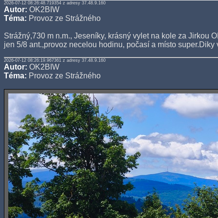
2026-07-12 08:26:48.719354 z adresy 37.48.9.160
Autor:
OK2BIW
Téma:
Provoz ze Strážného
Strážný,730 m n.m., Jeseníky, krásný vylet na kole za Jirkou
jen 5/8 ant.,provoz necelou hodinu, počasí a místo super.Dik
2026-07-12 08:26:19.967361 z adresy 37.48.9.160
Autor:
OK2BIW
Téma:
Provoz ze Strážného