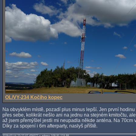
OL/VY-234 Kočího kopec
Na obvyklém místě, pozadí plus minus lepší. Jen první hodinu
přes sebe, kolikrát nešlo ani na jednu na stejném kmitočtu, al
až jsem přemýšlel jestli mi neupadla někde anténa. Na 70cm ve
Díky za spojení i 6m afterparty, naslyš příště.
2026-07-14 23:27:07.459377 z adresy 109.81.174.68