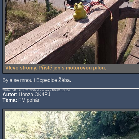
Vlevo stromy. Příště jen s motorovou pilou.
Byla se mnou i Expedice Žába.
2026-07-11 19:14:21.229604 z adresy 109.81.13.152
Autor:
Honza OK4PJ
Téma:
FM pohár