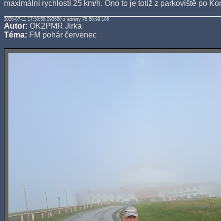
maximální rychlostí 25 km/h. Ono to je totiž z parkoviště po Ko
2026-07-11 17:38:58.093688 z adresy 78.80.99.186
Autor:
OK2PMR Jirka
Téma:
FM pohár červenec