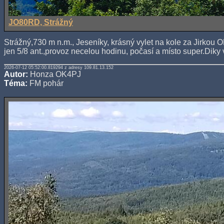
JO80RD, Strážný
Strážný,730 m n.m., Jeseníky, krásný vylet na kole za Jirkou
jen 5/8 ant.,provoz necelou hodinu, počasí a místo super.Dik
2026-07-12 05:52:00.819294 z adresy 109.81.13.152
Autor:
Honza OK4PJ
Téma:
FM pohár