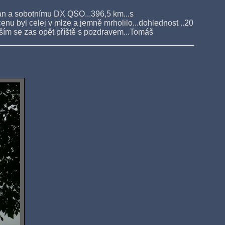
an a sobotnímu DX QSO...396,5 km...s
nu byl celej v mlze a jemně mrholilo...dohlednost ..20
ím se zas opět příště s pozdravem...Tomáš