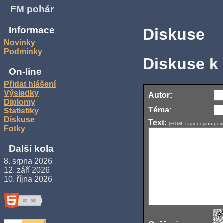
FM pohár
Informace
Diskuse
Novinky
Podmínky
Diskuse k
On-line
Přidat hlášení
Výsledky
Autor:
Diplomy
Téma:
Statistiky
Diskuse
Text:
(HTML tagy nejsou povo
Fotky
Další kola
8. srpna 2026
12. září 2026
10. října 2026