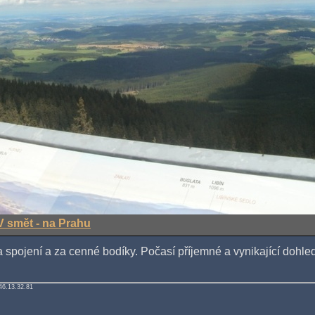
V smět - na Prahu
spojení a za cenné bodíky. Počasí příjemné a vynikající dohle
46.13.32.81