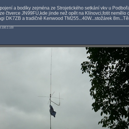
ojení a bodíky zejména ze Strojetického setkání vkv u Podboř
e čtverce JN99FU,kde jinde než opět na Klínovci,fotit nemělo ce
gi DK7ZB a tradičně Kenwood TM255...40W...stožárek 8m...Těš
8.100.2.100