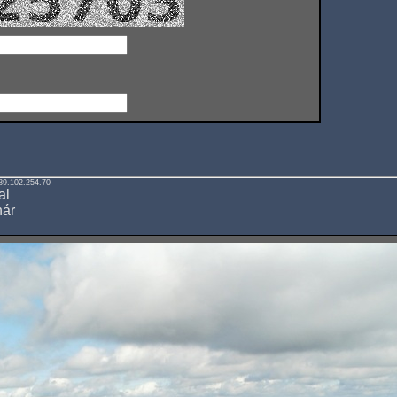
89.102.254.70
al
hár