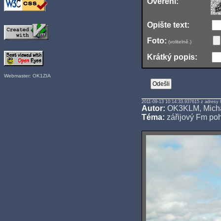
Ověření:
Opište text:
Foto:
(volitelně.)
Krátký popis:
Webmaster: OK1ZIA
2011-09-13 10:14:33.937615 z adresy 
Autor:
OK3KLM, Mich
Téma:
zářijový Fm po