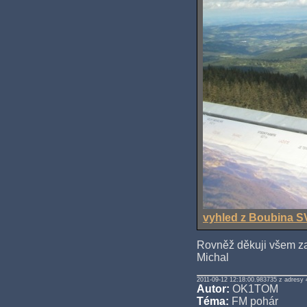
vyhled z Boubina S
Rovněž děkuji všem za 
Michal
2011-09-12 12:18:00.983735 z adresy 
Autor:
OK1TOM
Téma:
FM pohár