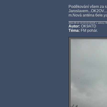
Poděkování všem za sp
Jaroslavem...OK2OV...z
m.Nová anténa 6ele.ya
2011-09-10 19:43:43.92228 z adresy 8
Autor:
OK9ATD
Téma:
FM pohár.