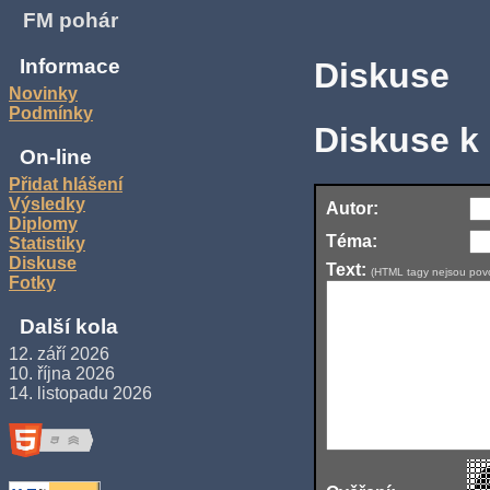
FM pohár
Informace
Diskuse
Novinky
Podmínky
Diskuse k
On-line
Přidat hlášení
Výsledky
Autor:
Diplomy
Téma:
Statistiky
Diskuse
Text:
(HTML tagy nejsou povo
Fotky
Další kola
12. září 2026
10. října 2026
14. listopadu 2026