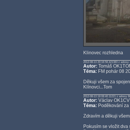
Klinovec rozhledna
2012-08-13 20:16:56.421383 z adresy 
Autor:
Tomáš OK1TO
Téma:
FM pohár 08 2
Děkuji všem za spojení
Klínovci...Tom
2012-08-13 19:08:40.11221 z adresy 8
Autor:
Václav OK1C
Téma:
Poděkování za 
Zdravím a děkuji všem
Pokusím se vložit dva 