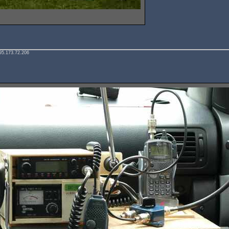
95.173.72.206