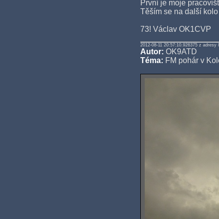
První je moje pracovi
Těším se na další kolo 
73! Václav OK1CVP
2012-08-11 20:57:10.926375 z adresy 
Autor:
OK9ATD
Téma:
FM pohár v Kol