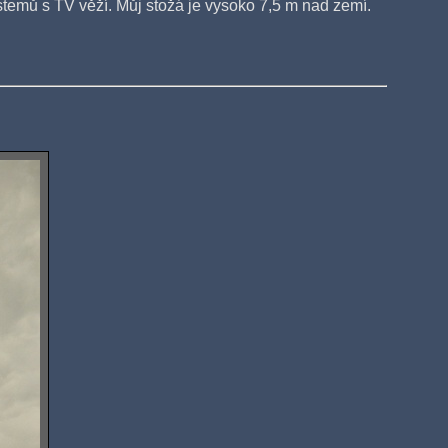
emů s TV věží. Můj stožá je vysoko 7,5 m nad zemí.