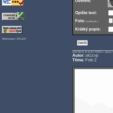
Ověření:
Opište text:
Foto:
(volitelně.)
Krátký popis:
Webmaster: OK1ZIA
2012-08-14 11:14:52.753452 z adresy 
Autor:
ok1cvp
Téma:
Foto 2