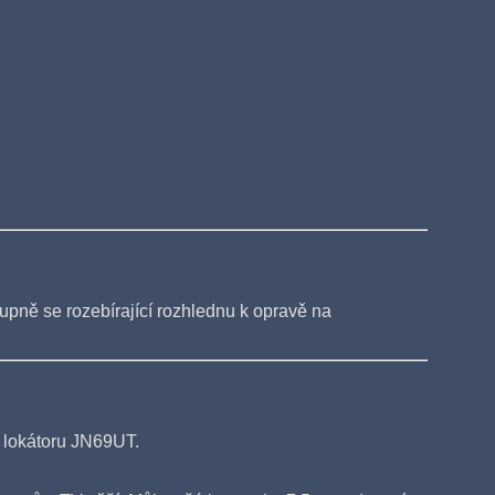
upně se rozebírající rozhlednu k opravě na
v lokátoru JN69UT.