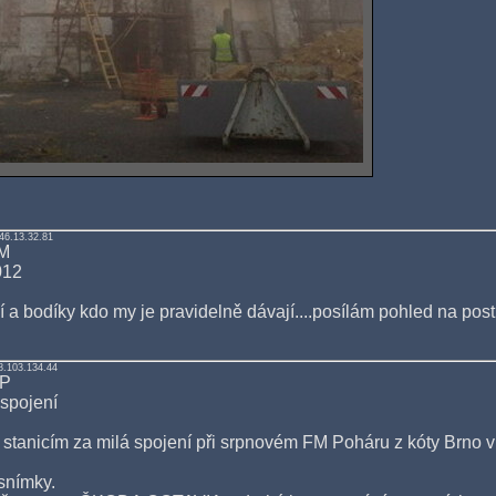
46.13.32.81
M
012
 a bodíky kdo my je pravidelně dávají....posílám pohled na post
8.103.134.44
VP
spojení
 stanicím za milá spojení při srpnovém FM Poháru z kóty Brno 
snímky.