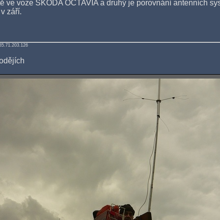
ště ve voze ŠKODA OCTAVIA a druhý je porovnání antenních syst
v září.
85.71.203.126
odějích