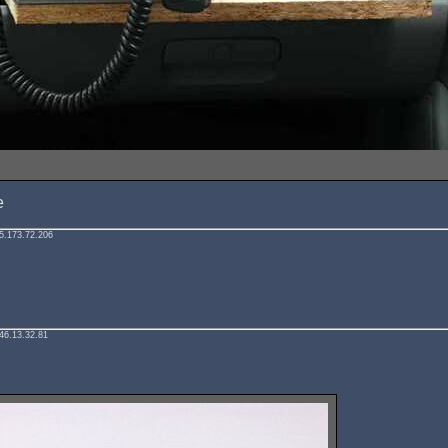
e
5.173.72.206
46.13.32.81