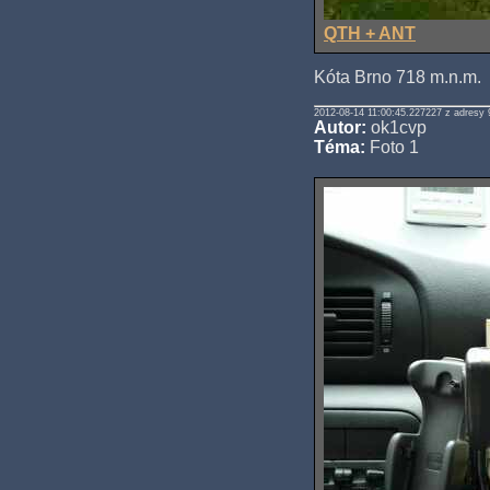
QTH + ANT
Kóta Brno 718 m.n.m.
2012-08-14 11:00:45.227227 z adresy 
Autor:
ok1cvp
Téma:
Foto 1