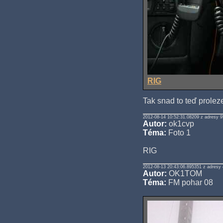
RIG
Tak snad to teď prolez
2012-08-14 10:52:31.08209 z adresy 9
Autor:
ok1cvp
Téma:
Foto 1
RIG
2012-08-13 20:43:06.895351 z adresy 
Autor:
OK1TOM
Téma:
FM pohar 08