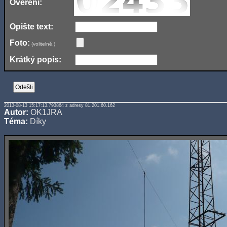
Ověření:
Opište text:
Foto:
(volitelně.)
Krátký popis:
2013-08-13 15:17:13.793864 z adresy 81.201.60.162
Autor:
OK1JRA
Téma:
Díky