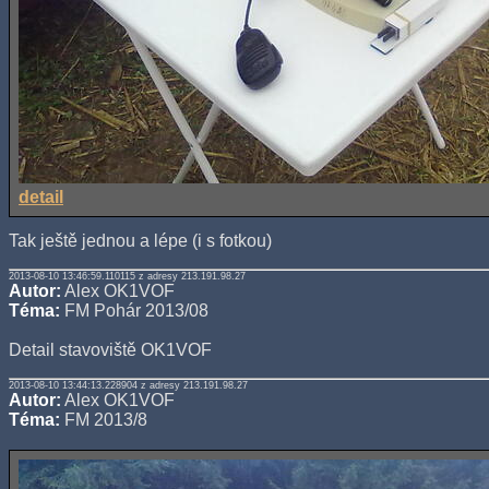
detail
Tak ještě jednou a lépe (i s fotkou)
2013-08-10 13:46:59.110115 z adresy 213.191.98.27
Autor:
Alex OK1VOF
Téma:
FM Pohár 2013/08
Detail stavoviště OK1VOF
2013-08-10 13:44:13.228904 z adresy 213.191.98.27
Autor:
Alex OK1VOF
Téma:
FM 2013/8