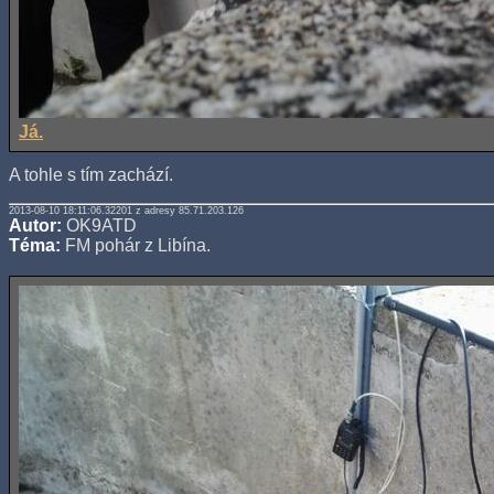
Já.
A tohle s tím zachází.
2013-08-10 18:11:06.32201 z adresy 85.71.203.126
Autor:
OK9ATD
Téma:
FM pohár z Libína.