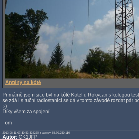
Antény na kótě
Primárně jsem sice byl na kótě Kotel u Rokycan s kolegou test
se zdá i s ruční radiostanicí se dá v tomto závodě rozdat pár b
:-)
Díky všem za spojení.
Tom
2013-08-11 07:40:53.434255 z adresy 85.70.250.116
Autor:
OK1JFP