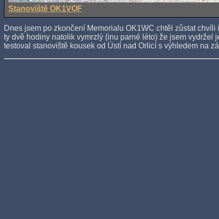
Stanoviště OK1VOF
Dnes jsem po zkončení Memorialu OK1WC chtěl zůstat chvíli i
ty dvě hodiny natolik vymrzlý (inu parné léto) že jsem vydržel 
testoval stanoviště kousek od Ústí nad Orlicí s výhledem na z