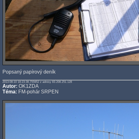
Popsaný papírový deník
2013-08-10 18:23:38.755952 z adresy 83.208.251.128
Autor:
OK1ZDA
Téma:
FM-pohár SRPEN