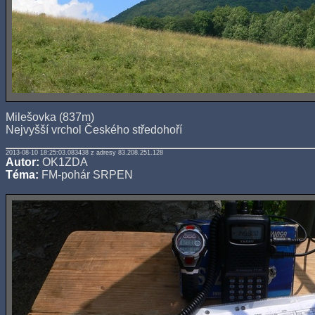
Milešovka (837m)
Nejvyšší vrchol Českého středohoří
2013-08-10 18:25:03.083438 z adresy 83.208.251.128
Autor:
OK1ZDA
Téma:
FM-pohár SRPEN