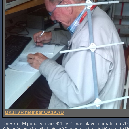
OK1TVR member OK1KAD
Dneska FM pohár v režii OK1TVR - náš hlavní operátor na 7
Kdo zvás by užhavil stanici v 80.letech a stíhal ještě psát do P