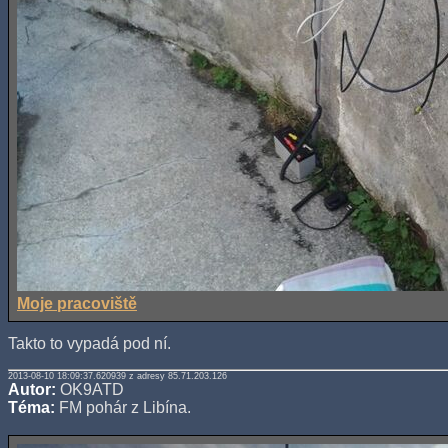
Moje pracoviště
Takto to vypadá pod ní.
2013-08-10 18:09:37.620939 z adresy 85.71.203.126
Autor:
OK9ATD
Téma:
FM pohár z Libína.