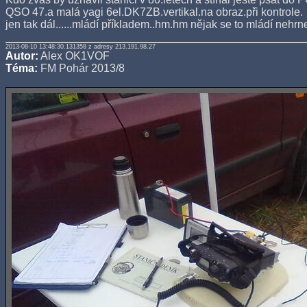
QSO 47.a malá yagi 6el.DK7ZB.vertikal.na obraz.při kontrole.
jen tak dál......mládí příkladem..hm.hm nějak se to mládí nehrn
2013-08-10 13:48:30.131358 z adresy 213.191.98.27
Autor:
Alex OK1VOF
Téma:
FM Pohár 2013/8