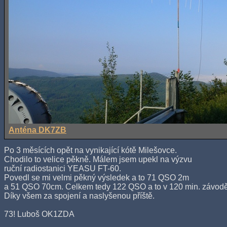
Anténa DK7ZB
Po 3 měsících opět na vynikající kótě Milešovce.
Chodilo to velice pěkně. Málem jsem upekl na výzvu
ruční radiostanici YEASU FT-60.
Povedl se mi velmi pěkný výsledek a to 71 QSO 2m
a 51 QSO 70cm. Celkem tedy 122 QSO a to v 120 min. závodě
Díky všem za spojení a naslyšenou příště.
73! Luboš OK1ZDA