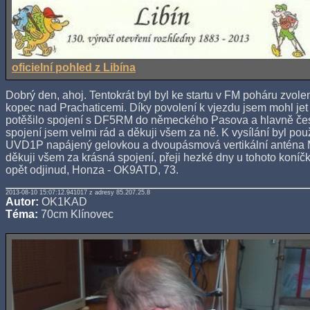
oficielní pohled z Libína
Dobrý den, ahoj. Tentokrát byl byl ke startu v FM poháru zvole
kopec nad Prachaticemi. Díky povolení k vjezdu jsem mohl je
potěšilo spojení s DF5RM do německého Pasova a hlavně čes
spojení jsem velmi rád a děkuji všem za ně. K vysílání byl p
UVD1P napájený gelovkou a dvoupásmová vertikální anténa M
děkuji všem za krásná spojení, přeji hezké dny u tohoto koníč
opět odjinud, Honza - OK9ATD, 73.
2013-08-10 15:07:12.941017 z adresy 85.207.25.8
Autor:
OK1KAD
Téma:
70cm Klínovec