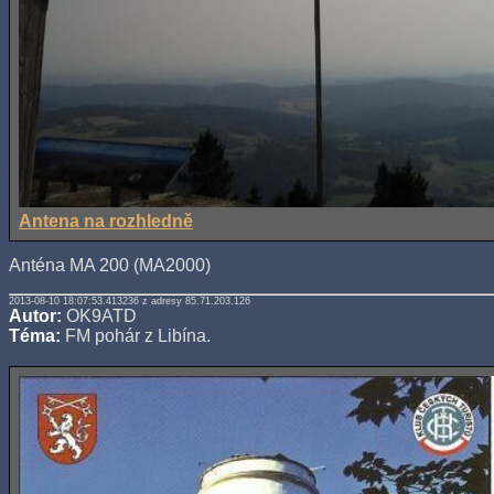
Antena na rozhledně
Anténa MA 200 (MA2000)
2013-08-10 18:07:53.413236 z adresy 85.71.203.126
Autor:
OK9ATD
Téma:
FM pohár z Libína.