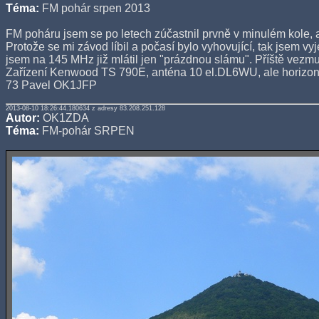
Téma:
FM pohár srpen 2013
FM poháru jsem se po letech zúčastnil prvně v minulém kole, a
Protože se mi závod líbil a počasí bylo vyhovující, tak jsem v
jsem na 145 MHz již mlátil jen "prázdnou slámu". Příště vezm
Zařízení Kenwood TS 790E, anténa 10 el.DL6WU, ale horizont
73 Pavel OK1JFP
2013-08-10 18:26:44.180634 z adresy 83.208.251.128
Autor:
OK1ZDA
Téma:
FM-pohár SRPEN