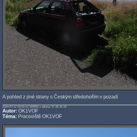
A pohled z jiné strany s Českým středohořím v pozadí
2014-07-12 18:03:12.340854 z adresy 37.48.34.16
Autor:
OK1VOF
Téma:
Pracoviště OK1VOF