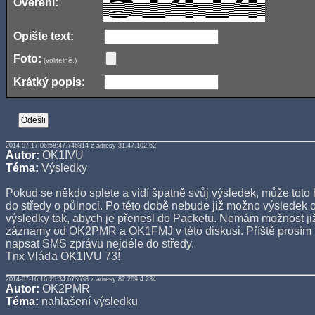
Ověření:
Opište text:
Foto:
(volitelně.)
Krátký popis:
2014-07-17 06:58:47.746814 z adresy 31.47.102.62
Autor:
OK1IVU
Téma:
Výsledky
Pokud se někdo splete a vidí špatně svůj výsledek, může toto 
do středy o půlnoci. Po této době nebude již možno výsledek op
výsledky tak, abych je přenesl do Packetu. Nemám možnost již
záznamy od OK2PMR a OK1FMJ v této diskusi. Příště prosím b
napsat SMS zprávu nejdéle do středy.
Tnx Vláďa OK1IVU 73!
2014-07-16 16:25:34.673638 z adresy 82.209.4.234
Autor:
OK2PMR
Téma:
nahlašení výsledku