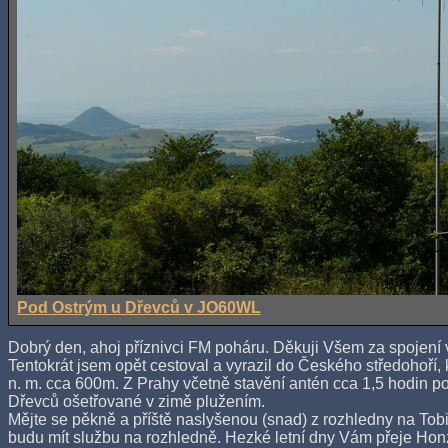
Pod Ostrým u Dřevců v JO60WL
Dobrý den, ahoj příznivci FM poháru. Děkuji Všem za spojení
Tentokrát jsem opět cestoval a vyrazil do Českého středohoř
n. m. cca 600m. Z Prahy včetně stavění antén cca 1,5 hodin po
Dřevců ošetřované v zimě plužením.
Mějte se pěkně a příště naslyšenou (snad) z rozhledny na Tob
budu mít službu na rozhledně. Hezké letní dny Vám přeje Ho