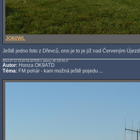
JO60WL
Ještě jedno foto z Dřevců, ono je to je již nad Červeným Úje
2014-07-12 23:02:54.427518 z adresy 46.135.81.6
Autor:
Honza OK9ATD
Téma:
FM pohár - kam možná ještě pojedu ...