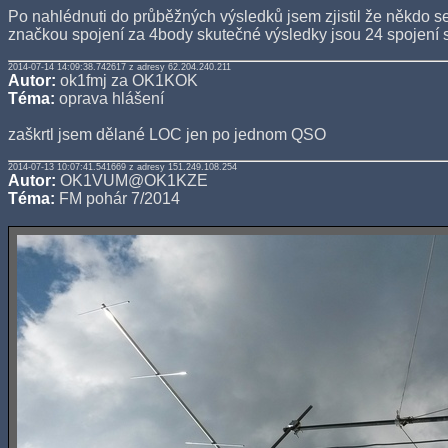
Po nahlédnuti do průběžných výsledků jsem zjistil že někdo s
značkou spojení za 4body skutečné výsledky jsou 24 spojení 
2014-07-14 14:09:38.742617 z adresy 62.204.240.211
Autor:
ok1fmj za OK1KOK
Téma:
oprava hlášení
zaškrtl jsem dělané LOC jen po jednom QSO
2014-07-13 10:07:41.541669 z adresy 151.249.108.254
Autor:
OK1VUM@OK1KZE
Téma:
FM pohár 7/2014