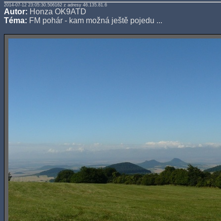
2014-07-12 23:05:30.506162 z adresy 46.135.81.6
Autor:
Honza OK9ATD
Téma:
FM pohár - kam možná ještě pojedu ...