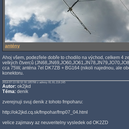
antény
Ahoj všem, podezřele dobře to chodilo na východ, celkem 4 
velkých čtverců (JN68,JN69,JO60,JO61,JN78,JN79,JO70,JO
cca 75W, anténa 7el DK7ZB + BG164 (nikoli najednou, ale o
konektoru.
2014-07-13 09:32:30.185766 z adresy 81.91.219.245
Autor:
ok2jkd
Téma:
denik
zverejnuji svuj denik z tohoto fmpoharu:
http://ok2jkd.cq.sk/fmpohar/fmp07_04.html
velice zajimavy az neuveritelny vysledek od OK2ZD