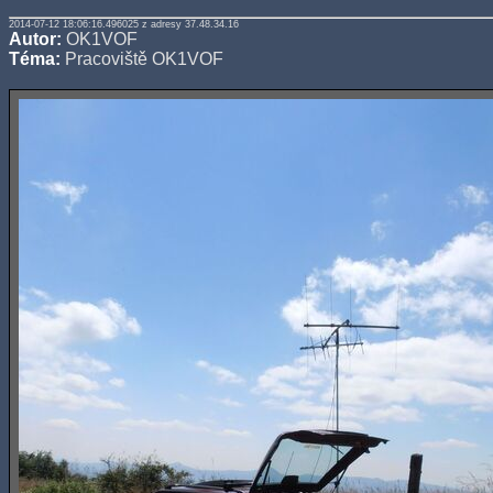
2014-07-12 18:06:16.496025 z adresy 37.48.34.16
Autor:
OK1VOF
Téma:
Pracoviště OK1VOF