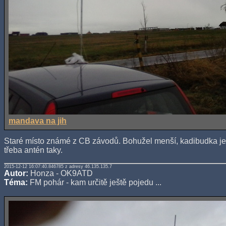
mandava na jih
Staré místo známé z CB závodů. Bohužel menší, kadibudka je 
třeba antén taky.
2015-12-12 16:07:40.846785 z adresy 46.135.135.7
Autor:
Honza - OK9ATD
Téma:
FM pohár - kam určitě ještě pojedu ...