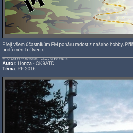
Přeji všem účastníkům FM poháru radost z našeho hobby. Příš
bodů měnit i čtverce.
2015-12-24 13:57:40.506486 z adresy 46.135.229.18
Autor:
Honza - OK9ATD
Téma:
PF 2016