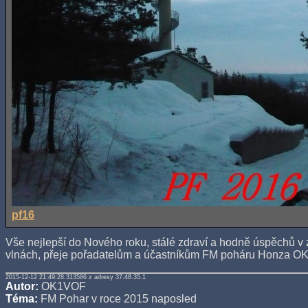
pf16
Vše nejlepší do Nového roku, stálé zdraví a hodně úspěchů v 
vlnách, přeje pořadatelům a účastníkům FM poháru Honza O
2015-12-12 21:49:28.313586 z adresy 37.48.35.1
Autor:
OK1VOF
Téma:
FM Pohar v roce 2015 naposled