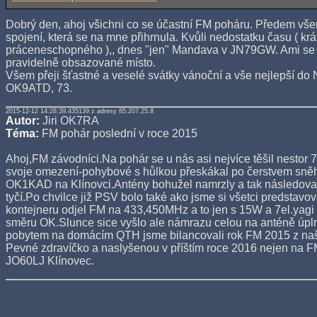
Dobrý den, ahoj všichni co se účastní FM poháru. Předem vše
spojení, která se na mne přihrnula. Kvůli nedostatku času ( kr
práceneschopného ),, dnes "jen" Mandava v JN79GW. Ami se ne
pravidelně obsazované místo.
Všem přeji šťastné a veselé svátky vánoční a vše nejlepší do
OK9ATD, 73.
2015-12-12 14:28:39.435139 z adresy 85.207.25.8
Autor:
Jiri OK7RA
Téma:
FM pohár poslední v roce 2015
Ahoj,FM závodníci.Na pohár se u nás asi nejvíce těšil nestor
svoje omezení-pohybové s hůlkou přeskákal po čerstvem sně
OK1KAD na Klínovci.Antény bohužel namrzly a tak následoval 
tyčí.Po chvilce již PSV bolo také ako jsme si všetci predstav
kontejneru odjel FM na 433,450MHz a to jen s 15W a 7el.yag
směru OK.Slunce sice vyšlo ale námrazu celou na anténě úpl
pobytem na domácím QTH jsme bilancovali rok FM 2015 z na
Pevné zdravíčko a naslyšenou v příštím roce 2016 nejen na 
JO60LJ Klínovec.