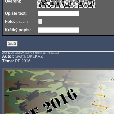
Ověření:
Opište text:
Foto:
(volitelně.)
Krátký popis:
2015-12-25 13:38:20.497879 z adresy 217.75.221.118
Autor:
Svata OK1KVZ
Téma:
PF 2016