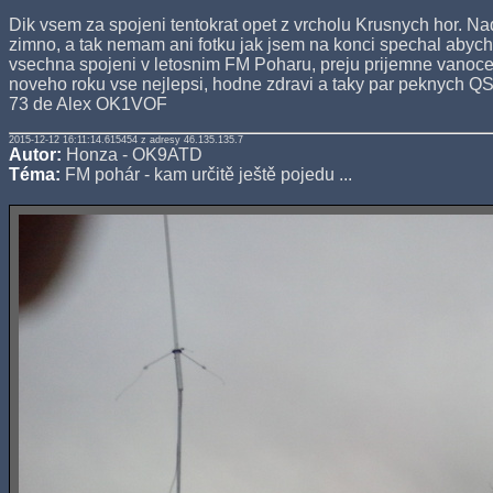
Dik vsem za spojeni tentokrat opet z vrcholu Krusnych hor. N
zimno, a tak nemam ani fotku jak jsem na konci spechal abych 
vsechna spojeni v letosnim FM Poharu, preju prijemne vanoce
noveho roku vse nejlepsi, hodne zdravi a taky par peknych Q
73 de Alex OK1VOF
2015-12-12 16:11:14.615454 z adresy 46.135.135.7
Autor:
Honza - OK9ATD
Téma:
FM pohár - kam určitě ještě pojedu ...