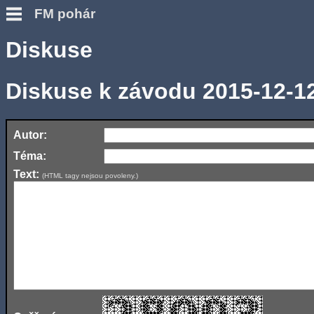
FM pohár
Diskuse
Diskuse k závodu 2015-12-1
Autor:
Téma:
Text:
(HTML tagy nejsou povoleny.)