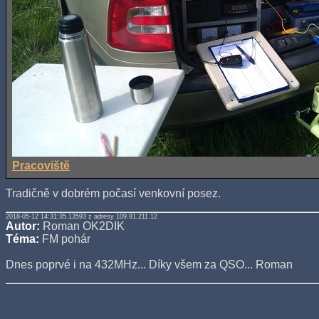
Pracoviště
Tradičně v dobrém počasí venkovní posez.
2018-05-12 14:31:35.13593 z adresy 109.81.211.12
Autor:
Roman OK2DIK
Téma:
FM pohár
Dnes poprvé i na 432MHz... Díky všem za QSO... Roman