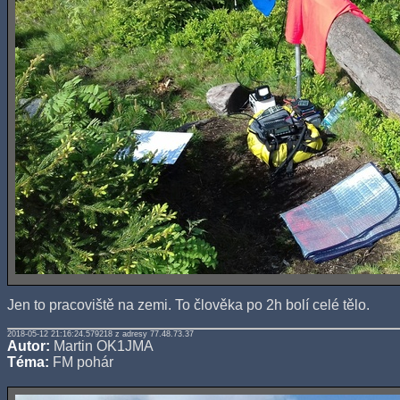
Jen to pracoviště na zemi. To člověka po 2h bolí celé tělo.
2018-05-12 21:16:24.579218 z adresy 77.48.73.37
Autor:
Martin OK1JMA
Téma:
FM pohár