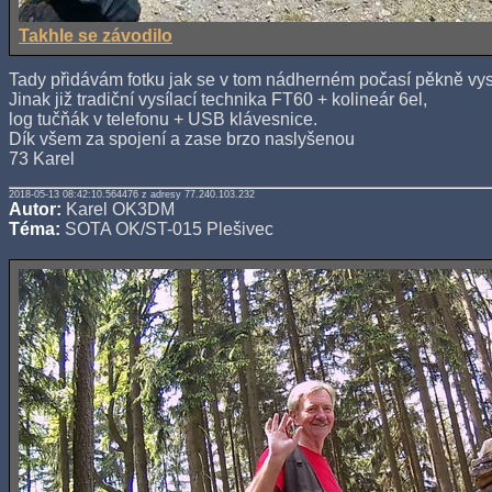
Takhle se závodilo
Tady přidávám fotku jak se v tom nádherném počasí pěkně vysí
Jinak již tradiční vysílací technika FT60 + kolineár 6el,
log tučňák v telefonu + USB klávesnice.
Dík všem za spojení a zase brzo naslyšenou
73 Karel
2018-05-13 08:42:10.564476 z adresy 77.240.103.232
Autor:
Karel OK3DM
Téma:
SOTA OK/ST-015 Plešivec