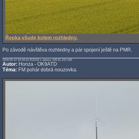
Řepka všude kolem rozhledny.
Po závodě návštěva rozhledny a pár spojení ještě na PMR.
2018-05-12 16:34:41.912218 z adresy 109.81.210.160
Autor:
Honza - OK9ATD
Téma:
FM pohár dobrá nouzovka.