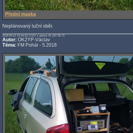
Přední maska
Neplánovaný luční sběr.
2018-05-12 15:44:42.17157 z adresy 91.187.58.73
Autor:
OK2YP-Václav
Téma:
FM Pohár - 5.2018