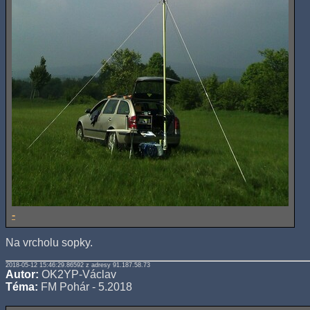
-
Na vrcholu sopky.
2018-05-12 15:46:29.86592 z adresy 91.187.58.73
Autor:
OK2YP-Václav
Téma:
FM Pohár - 5.2018