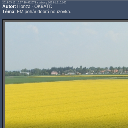
2018-05-12 16:37:16.992578 z adresy 109.81.210.160
Autor:
Honza - OK9ATD
Téma:
FM pohár dobrá nouzovka.