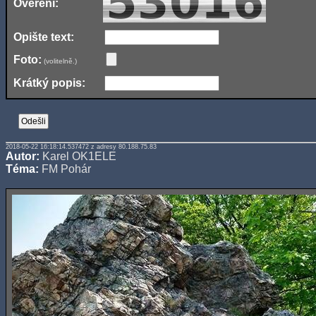
Ověření:
Opište text:
Foto:
(volitelně.)
Krátký popis:
2018-05-22 16:18:14.537472 z adresy 80.188.75.83
Autor:
Karel OK1ELE
Téma:
FM Pohár