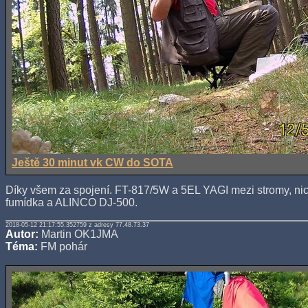
Ještě 30 minut vk CW do SOTA
Díky všem za spojení. FT-817/5W a 5EL YAGI mezi stromy, nic
fumídka a ALINCO DJ-500.
2018-05-12 21:17:55.352759 z adresy 77.48.73.37
Autor:
Martin OK1JMA
Téma:
FM pohár