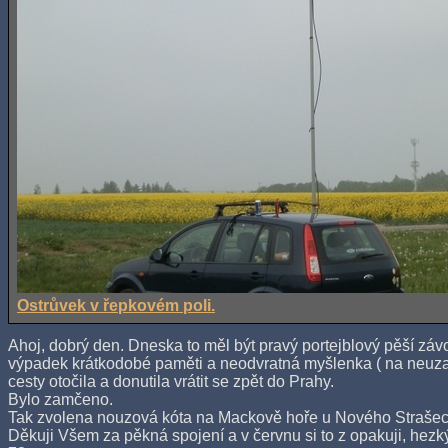
Ostrůvek v řepkovém poli.
Ahoj, dobrý den. Dneska to měl být pravý portejblový pěší záv
výpadek krátkodobé paměti a neodvratná myšlenka ( na neuz
cesty otočila a donutila vrátit se zpět do Prahy.
Bylo zamčeno.
Tak zvolena nouzová kóta na Mackově hoře u Nového Strašec
Děkuji Všem za pěkná spojení a v červnu si to z opakuji, he