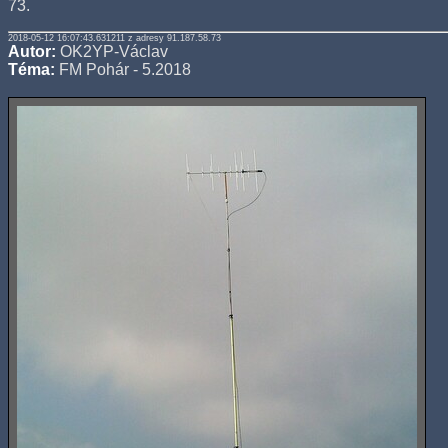
73.
2018-05-12 16:07:43.631211 z adresy 91.187.58.73
Autor:
OK2YP-Václav
Téma:
FM Pohár - 5.2018