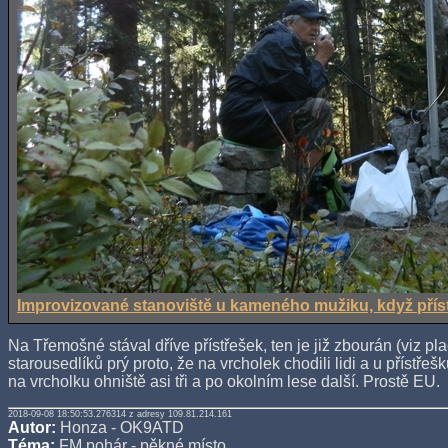
Improvizované stanoviště u kameného mužiku, když příst
Na Třemošné stával dříve přístřešek, ten je již zbourán (viz p
starousedlíků prý proto, že na vrcholek chodili lidi a u přístře
na vrcholku ohniště asi tři a po okolním lese další. Prostě EU.
2018-09-08 18:50:53.276314 z adresy 109.81.214.161
Autor:
Honza - OK9ATD
Téma:
FM pohár - pěkné místo.