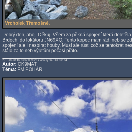
Vrcholek Třemošné.
Dobrý den, ahoj. Děkuji Všem za pěkná spojení která doletě
Brdech, do lokátoru JN69XQ. Tento kopec mám rád, neb se zd
spojení ale i nasbírat houby. Musí ale růst, což se tentokrát nest
stálo za to neb výletům počasí přálo.
2018-09-08 16:23:52.039223 z adresy 94.143.232.84
Autor:
OK9MAT
Téma:
FM POHÁR