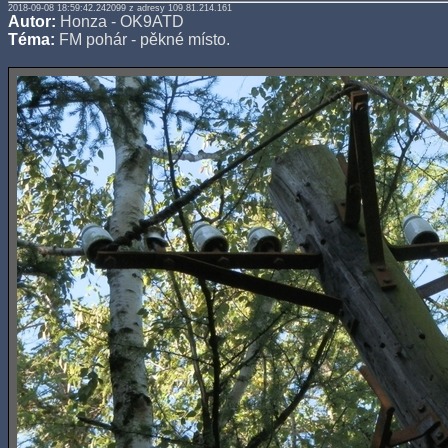
2018-09-08 18:59:42.242099 z adresy 109.81.214.161
Autor:
Honza - OK9ATD
Téma:
FM pohár - pěkné místo.