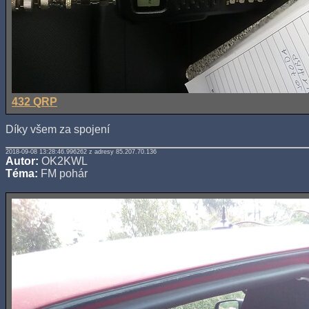
432 QRP
Díky všem za spojení
2018-09-08 13:28:46.996262 z adresy 85.207.70.136
Autor:
OK2KWL
Téma:
FM pohár