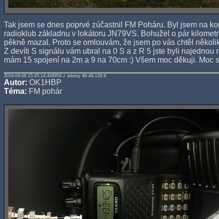
Tak jsem se dnes poprvé zúčastnil FM Poháru. Byl jsem na ko
radioklub základnu v lokátoru JN79VS. Bohužel o pár kilomet
pěkně mazal. Proto se omlouvám, že jsem po vás chtěl několik
Z devíti S signálu vám ubral na 0 S a z R 5 jste byli najednou
mám 15 spojení na 2m a 9 na 70cm :) Všem moc děkuji. Moc se 
2018-09-08 15:45:14.449954 z adresy 86.49.126.9
Autor:
OK1HBP
Téma:
FM pohár