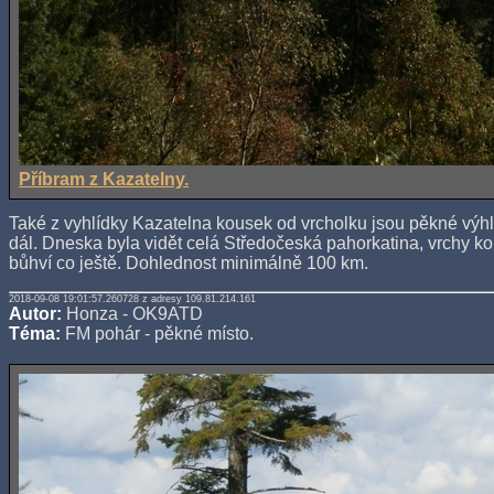
Příbram z Kazatelny.
Také z vyhlídky Kazatelna kousek od vrcholku jsou pěkné vý
dál. Dneska byla vidět celá Středočeská pahorkatina, vrchy k
bůhví co ještě. Dohlednost minimálně 100 km.
2018-09-08 19:01:57.260728 z adresy 109.81.214.161
Autor:
Honza - OK9ATD
Téma:
FM pohár - pěkné místo.