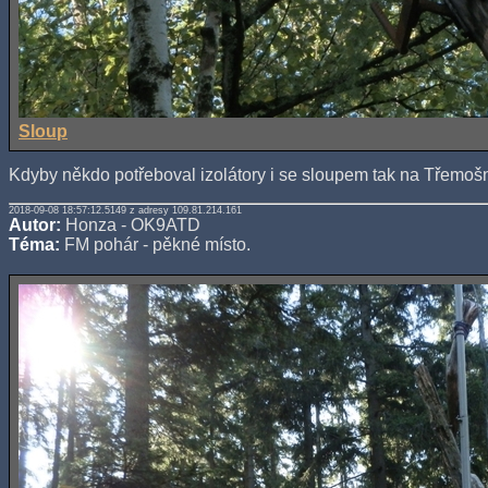
Sloup
Kdyby někdo potřeboval izolátory i se sloupem tak na Třemošn
2018-09-08 18:57:12.5149 z adresy 109.81.214.161
Autor:
Honza - OK9ATD
Téma:
FM pohár - pěkné místo.