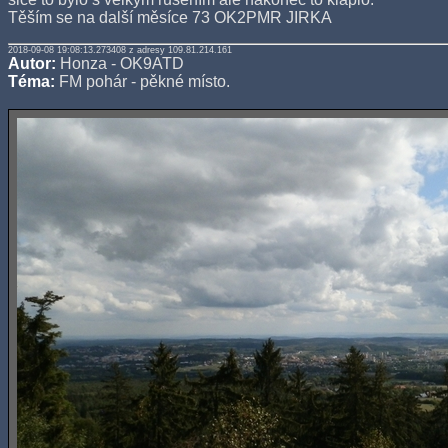
Těším se na další měsíce 73 OK2PMR JIRKA
2018-09-08 19:08:13.273408 z adresy 109.81.214.161
Autor:
Honza - OK9ATD
Téma:
FM pohár - pěkné místo.