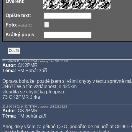
Ověření:
Opište text:
Foto:
(volitelně.)
Krátký popis:
2018-09-09 11:14:47.214294 z adresy 194.228.32.237
Autor:
OK2PMR
Téma:
FM Pohár září
Oprava bohužel pozdě jsem si všiml chyby v textu správně m
JN67EW a tím vzdálenost je 425km
vloudila se chybička při opisu.
73 OK2PMR Jirka
2018-09-08 22:14:55.717804 z adresy 194.228.32.98
Autor:
OK2PMR
Téma:
FM pohár září
Ahoj, díky všem za pěkné QSO, podařilo de mi udělat OE9E
sice to bylo s velkým rušením ale nakonec to klaplo.