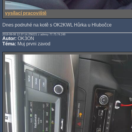
vysílací pracoviště
Dnes podruhé na kotě s OK2KWL Hůrka u Hlubočce
2018-09-08 12:37:14.256221 z adresy 77.75.74.248
Autor:
OK3ON
Téma:
Muj prvni zavod