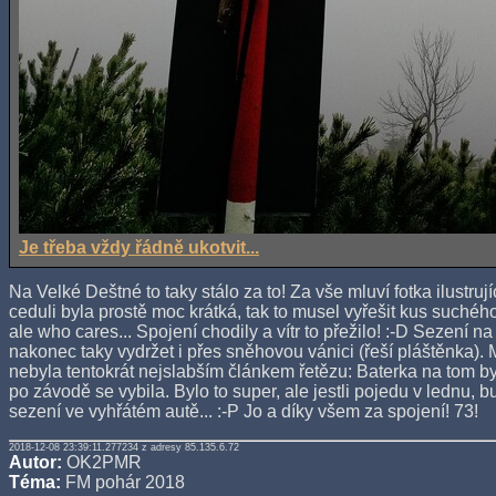
Je třeba vždy řádně ukotvit...
Na Velké Deštné to taky stálo za to! Za vše mluví fotka ilustrují
ceduli byla prostě moc krátká, tak to musel vyřešit kus suchého
ale who cares... Spojení chodily a vítr to přežilo! :-D Sezení 
nakonec taky vydržet i přes sněhovou vánici (řeší pláštěnka).
nebyla tentokrát nejslabším článkem řetězu: Baterka na tom byl
po závodě se vybila. Bylo to super, ale jestli pojedu v lednu,
sezení ve vyhřátém autě... :-P Jo a díky všem za spojení! 73!
2018-12-08 23:39:11.277234 z adresy 85.135.6.72
Autor:
OK2PMR
Téma:
FM pohár 2018