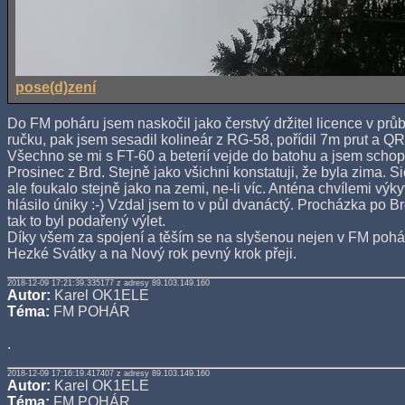
pose(d)zení
Do FM poháru jsem naskočil jako čerstvý držitel licence v prů
ručku, pak jsem sesadil kolineár z RG-58, pořídil 7m prut a QR
Všechno se mi s FT-60 a beterií vejde do batohu a jsem scho
Prosinec z Brd. Stejně jako všichni konstatuji, že byla zima. 
ale foukalo stejně jako na zemi, ne-li víc. Anténa chvílemi výky
hlásilo úniky :-) Vzdal jsem to v půl dvanáctý. Procházka po Br
tak to byl podařený výlet.
Díky všem za spojení a těším se na slyšenou nejen v FM pohár
Hezké Svátky a na Nový rok pevný krok přeji.
2018-12-09 17:21:39.335177 z adresy 89.103.149.160
Autor:
Karel OK1ELE
Téma:
FM POHÁR
.
2018-12-09 17:16:19.417407 z adresy 89.103.149.160
Autor:
Karel OK1ELE
Téma:
FM POHÁR