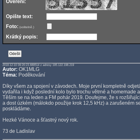
Ověření:
Opište text:
Foto:
(volitelně.)
Krátký popis:
2018-12-10 09:20:23.689514 z adresy 195.122.198.219
Autor:
OK1MLG
Téma:
Poděkování
Díky všem za spojení v závodech. Moje první kompletně odje
vydařila i když poslední kolo bylo trochu větrné a homemade a
Těším se na leden a FM pohár 2019. Doufejme, že s rozšiřují
a dost úzkém (málokdo použije krok 12,5 kHz) a zarušeném se
poskládáme.
Hezké Vánoce a šťastný nový rok.
73 de Ladislav