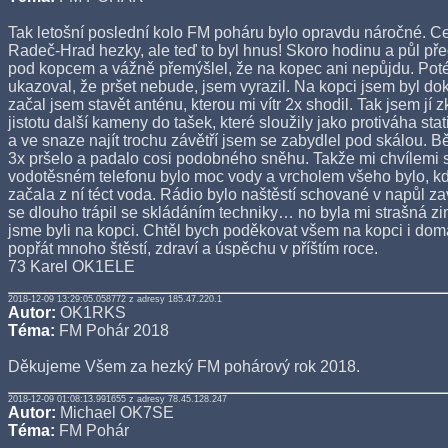
Tak letošní poslední kolo FM poháru bylo opravdu náročné. Ce
Radeč-Hrad hezky, ale teď to byl hnus! Skoro hodinu a půl př
pod kopcem a vážně přemýšlel, že na kopec ani nepůjdu. Poté
ukazoval, že pršet nebude, jsem vyrazil. Na kopci jsem byl d
začal jsem stavět anténu, kterou mi vítr 2x shodil. Tak jsem jí zk
jistotu další kameny do tašek, které sloužily jako protiváha sta
a ve snaze najít trochu závětří jsem se zabydlel pod skálou. 
3x pršelo a padalo cosi podobného sněhu. Takže mi chvílemi 
vodotěsném telefonu bylo moc vody a vrcholem všeho bylo, kd
začala z ní téct voda. Rádio bylo naštěstí schované v napůl z
se dlouho trápil se skládáním techniky… no byla mi strašná zi
jsme byli na kopci. Chtěl bych poděkovat všem na kopci i do
popřát mnoho štěstí, zdraví a úspěchu v příštím roce.
73 Karel OK1ELE
2018-12-09 13:29:05.058772 z adresy 185.47.220.1
Autor:
OK1RKS
Téma:
FM Pohár 2018
Děkujeme Všem za hezký FM pohárový rok 2018.
2018-12-09 01:08:13.991655 z adresy 78.45.128.247
Autor:
Michael OK7SE
Téma:
FM Pohár