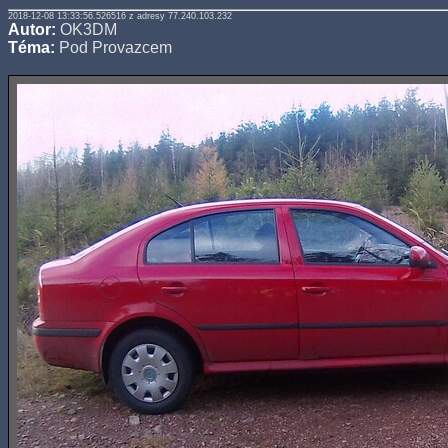
2018-12-08 13:33:56.526516 z adresy 77.240.103.232
Autor:
OK3DM
Téma:
Pod Provazcem