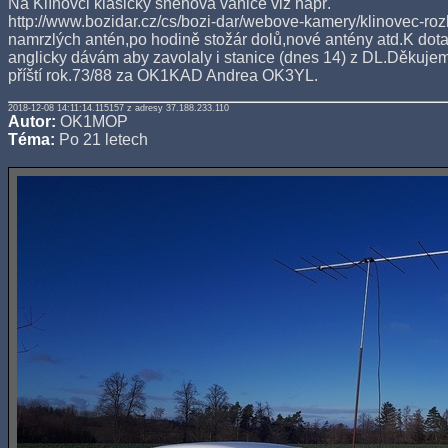
Na Klínovci klasicky sněhová vánice viz např.
http://www.bozidar.cz/cs/bozi-dar/webove-kamery/klinovec-ro
namrzlých antén,po hodině stožár dolů,nové antény atd.K dota
anglicky dávám aby zavolaly i stanice (dnes 14) z DL.Děkujem
příští rok.73/88 za OK1KAD Andrea OK3YL.
2018-12-08 14:11:14.115157 z adresy 37.188.233.110
Autor:
OK1MOP
Téma:
Po 21 letech