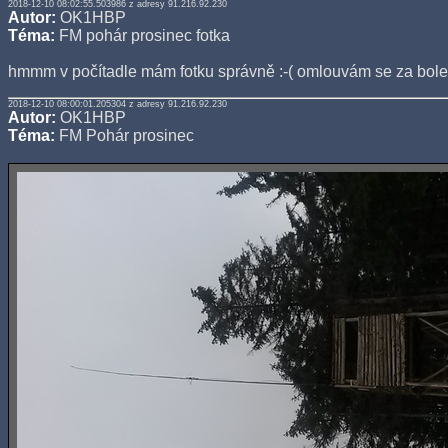
2018-12-10 08:02:55.503986 z adresy 91.216.92.230
Autor:
OK1HBP
Téma:
FM pohár prosinec fotka
hmmm v počítadle mám fotku správně :-( omlouvám se za bolen
2018-12-10 08:00:01.205304 z adresy 91.216.92.230
Autor:
OK1HBP
Téma:
FM Pohár prosinec