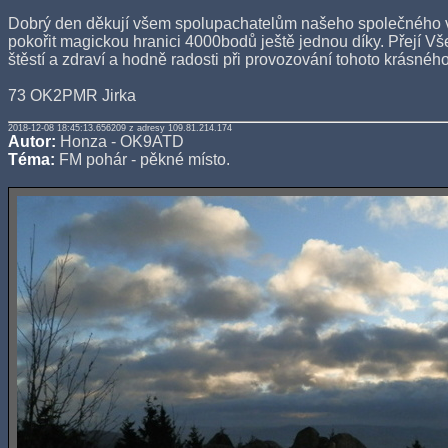
Dobrý den děkují všem spolupachatelům našeho společného v
pokořit magickou hranici 4000bodů ještě jednou díky. Přejí V
štěstí a zdraví a hodně radosti při provozování tohoto krásnéh
73 OK2PMR Jirka
2018-12-08 18:45:13.656209 z adresy 109.81.214.174
Autor:
Honza - OK9ATD
Téma:
FM pohár - pěkné místo.