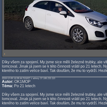
.
Díky všem za spojení. My jsme sice měli železné trubky, ale v
lomcoval. Jinak já jsem se k této činnosti vrátil po 21 letech. 
kterého to zatím velice baví. Tak doufám, že mu to vydrží. Hez
2018-12-08 14:08:44.510437 z adresy 37.188.233.110
Autor:
OK1MOP
Téma:
Po 21 letech
Díky všem za spojení. My jsme sice měli železné trubky, ale v
lomcoval. Jinak já jsem se k této činnosti vrátil po 21 letech. 
kterého to zatím velice baví. Tak doufám, že mu to vydrží. Hez