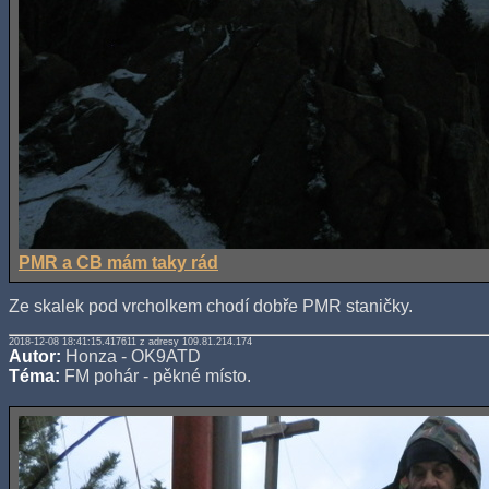
PMR a CB mám taky rád
Ze skalek pod vrcholkem chodí dobře PMR staničky.
2018-12-08 18:41:15.417611 z adresy 109.81.214.174
Autor:
Honza - OK9ATD
Téma:
FM pohár - pěkné místo.