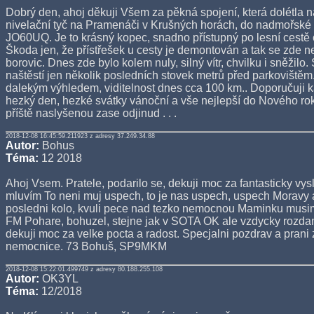
Dobrý den, ahoj děkuji Všem za pěkná spojení, která dolétla 
nivelační tyč na Pramenáči v Krušných horách, do nadmořské 
JO60UQ. Je to krásný kopec, snadno přístupný po lesní cestě o
Škoda jen, že přístřešek u cesty je demontován a tak se zde ne
borovic. Dnes zde bylo kolem nuly, silný vítr, chvilku i sněžilo.
naštěstí jen několik posledních stovek metrů před parkovištěm.
dalekým výhledem, viditelnost dnes cca 100 km.. Doporučuji 
hezký den, hezké svátky vánoční a vše nejlepší do Nového r
příště naslyšenou zase odjinud . . .
2018-12-08 16:45:59.211923 z adresy 37.249.34.88
Autor:
Bohus
Téma:
12 2018
Ahoj Vsem. Pratele, podarilo se, dekuji moc za fantasticky vys
mluvím To neni muj uspech, to je nas uspech, uspech Moravy 
posledni kolo, kvuli pece nad tezko nemocnou Maminku musim 
FM Pohare, bohuzel, stejne jak v SOTA OK ale vzdycky rozd
dekuji moc za velke pocta a radost. Specjalni pozdrav a prani
nemocnice. 73 Bohuš, SP9MKM
2018-12-08 15:22:01.499749 z adresy 80.188.255.108
Autor:
OK3YL
Téma:
12/2018