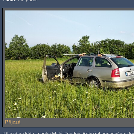
Příjezd
Příjezd na kótu - sopka Malý Roudný. Bohužel neposečena lo