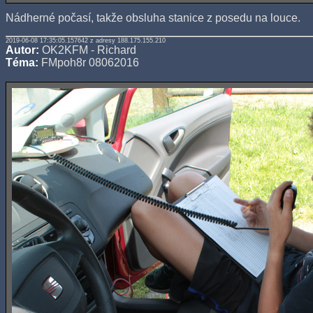
Nádherné počasí, takže obsluha stanice z posedu na louce.
2019-06-08 17:35:05.157642 z adresy 188.175.155.210
Autor:
OK2KFM - Richard
Téma:
FMpoh8r 08062016