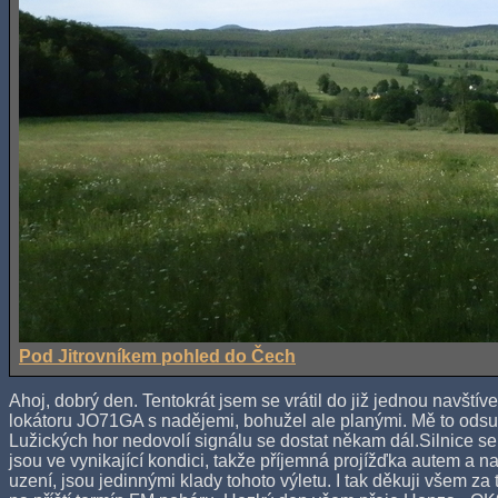
Pod Jitrovníkem pohled do Čech
Ahoj, dobrý den. Tentokrát jsem se vrátil do již jednou navštív
lokátoru JO71GA s nadějemi, bohužel ale planými. Mě to odsud 
Lužických hor nedovolí signálu se dostat někam dál.Silnice
jsou ve vynikající kondici, takže příjemná projížďka autem a 
uzení, jsou jedinnými klady tohoto výletu. I tak děkuji všem za