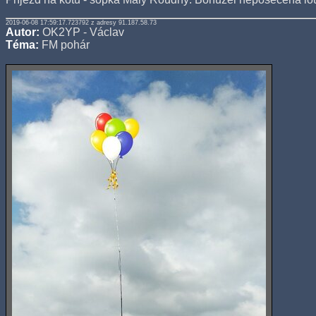
2019-06-08 17:59:17.723792 z adresy 91.187.58.73
Autor:
OK2YP - Václav
Téma:
FM pohár