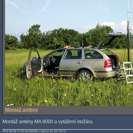
Montáž antény
Montáž antény MA 6000 a vytážení stožáru.
2019-06-08 17:55:18.080405 z adresy 91.187.58.73