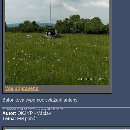
Vše připraveno
Balonková výpomoc vytažení antény
2019-06-08 17:57:07.35076 z adresy 91.187.58.73
Autor:
OK2YP - Václav
Téma:
FM pohár