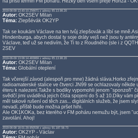
na příští termín FM poháru. Hezký den všem přeje Honza - O
2019-06-09 13:40:10.256671 z adresy 85.13.98.20
Autor:
OK2SEV Milan
Téma:
Zlepšévák OK2YP
Tak se koukám Václave na ten tvůj zlepšovák a líbí se mně.Asi 
Hindenburga, abych dostal ty soje dráty vejš než jsou ty antény
Václave, teď už se nedivím, že Ti to z Roudného (sle i z QQTH)
2SEV
2019-06-09 13:06:14.483869 z adresy 85.13.98.20
Autor:
OK2SEV Milan
Téma:
Globální oteplení
Tak včerejší závod (alespoň pro mne) žádná sláva.Horko zřej
radioamaterské stalice ve čtverci JN99 se ochlazovaly někde 
éteru k nalezení.Takže s bodíky vypomohli jenom "sponzoři" č
svědčí jimi uváděná jejich čísla spojení do 5 až 10.Díky vám 
měl takové rušení od těch zas... digitálních služeb, že jsem sly
nevadí, příště bude možna pršet hihi.
Ale OK1KOKa, bez kterého v FM poháru nemužu být, jsem "udě
zavolání. Ahoj!
2019-06-08 18:01:29.950538 z adresy 91.187.58.73
Autor:
OK2YP - Václav
Téma:
FM pohár