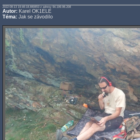
2022-08-13 19:46:18.880853 z adresy 94.199.96.208
Autor:
Karel OK1ELE
Téma:
Jak se závodilo