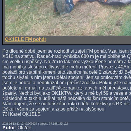
OK1ELE FM pohár
Po dlouhé době jsem se rozhodl si zajet FM pohár. Vzal jsem
X510 na stativu. Radeč-hrad vyhlídka 680 m je mé oblíbené Q
cm vcelku úspěšný. Na 2m to tak moc vyzkoušené nemám a tak
má mobilka slušnou citlivost dle mého měření. Provoz z 40Ah
postačí pro stabilní krmení této stanice na celé 2 závody :D B
trochu slyšel, s ním jsem udělal spojení. Jen se omlouvám dv
jsem je nebral a nedokázal ani přečíst značku. Pokud jste na
pošlete mi e-mail na „call“@seznam.cz, abych měl představu, j
špatný. Nechci být jako OK1KTW, který u mě byl 59 a vesele p
Následně to takhle udělal ještě několika dalším stanicím poté, 
Mám dojem, že se od loňského roku u této kolektivky s RX nic
Děkuji všem za spojení a zase příště na slyšenou!
73! Karel OK1ELE
2022-08-13 13:12:45.003605 z adresy 37.188.175.122
Autor:
Ok2ee