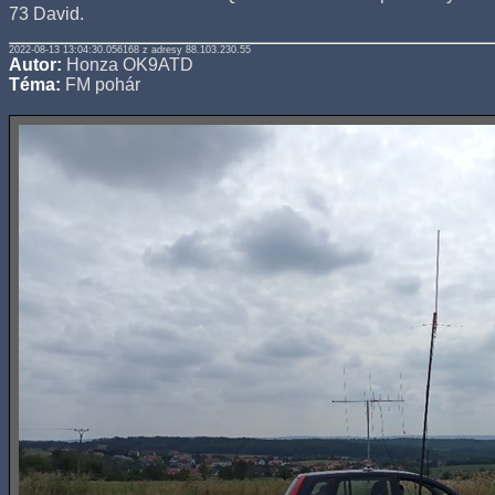
73 David.
2022-08-13 13:04:30.056168 z adresy 88.103.230.55
Autor:
Honza OK9ATD
Téma:
FM pohár