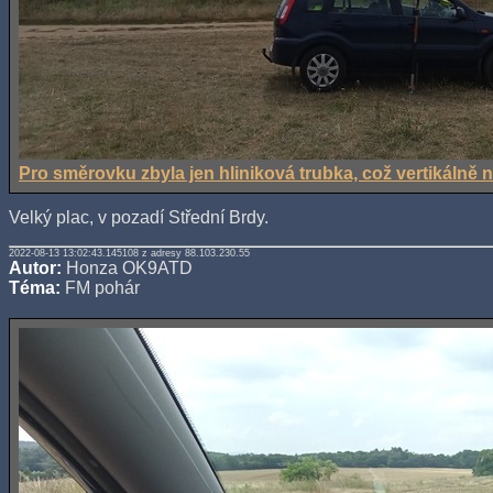
Pro směrovku zbyla jen hliniková trubka, což vertikálně n
Velký plac, v pozadí Střední Brdy.
2022-08-13 13:02:43.145108 z adresy 88.103.230.55
Autor:
Honza OK9ATD
Téma:
FM pohár