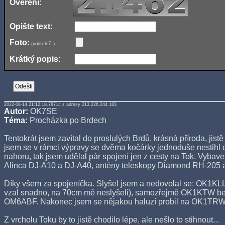
Ověření:
Opište text:
Foto:
(volitelně.)
Krátký popis:
2022-08-14 21:12:18.78714 z adresy 213.226.244.183
Autor:
OK7SE
Téma:
Procházka po Brdech
Tentokrát jsem zavítal do proslulých Brdů, krásná příroda, jistě 
jsem se v rámci výpravy se dvěma kočárky jednoduše nestihl 
nahoru, tak jsem udělal pár spojení jen z cesty na Tok. Vyb
Alinca DJ-A10 a DJ-A40, antény teleskopy Diamond RH-205 
Díky všem za spojeníčka. Slyšel jsem a nedovolal se: OK1K
vzal snadno, na 70cm mě neslyšeli), samozřejmě OK1KTW bez
OM6ABF. Nakonec jsem se nějakou haluzí probil na OK1TRW, 
Z vrcholu Toku by to jistě chodilo lépe, ale nešlo to stihnout...