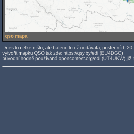
qso mapa
Dnes to celkem šlo, ale baterie to už nedávala, posledních 20
vytvořit mapku QSO tak zde: https://qsy.by/edi (EU4DGC)
původní hodně používaná opencontest.org/edi (UT4UKW) již ne