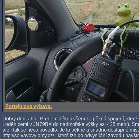
Portejblová výbava.
Dobrý den, ahoj. Předem děkuji všem za pěkná spojení, které 
Loděnicemi v JN79BX do nadmořské výšky asi 425 metrů. Smě
ale i tak se něco povedlo. Je to pěkné a snadno dostupné mís
http://solvayovylomy.cz/ , které lze po odvysílání závodu navští