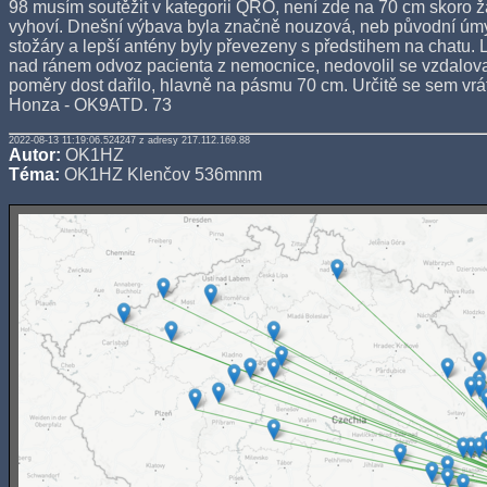
98 musím soutěžit v kategorii QRO, není zde na 70 cm skoro 
vyhoví. Dnešní výbava byla značně nouzová, neb původní úmys
stožáry a lepší antény byly převezeny s předstihem na chatu. 
nad ránem odvoz pacienta z nemocnice, nedovolil se vzdalova
poměry dost dařilo, hlavně na pásmu 70 cm. Určitě se sem vrá
Honza - OK9ATD. 73
2022-08-13 11:19:06.524247 z adresy 217.112.169.88
Autor:
OK1HZ
Téma:
OK1HZ Klenčov 536mnm