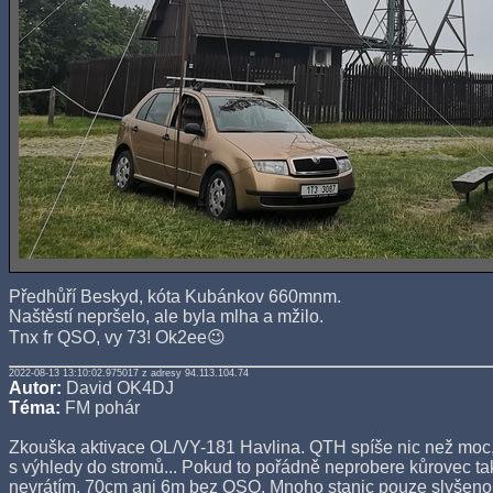
Předhůří Beskyd, kóta Kubánkov 660mnm.
Naštěstí nepršelo, ale byla mlha a mžilo.
Tnx fr QSO, vy 73! Ok2ee😉
2022-08-13 13:10:02.975017 z adresy 94.113.104.74
Autor:
David OK4DJ
Téma:
FM pohár
Zkouška aktivace OL/VY-181 Havlina. QTH spíše nic než moc,
s výhledy do stromů... Pokud to pořádně neprobere kůrovec ta
nevrátím. 70cm ani 6m bez QSO. Mnoho stanic pouze slyšeno.