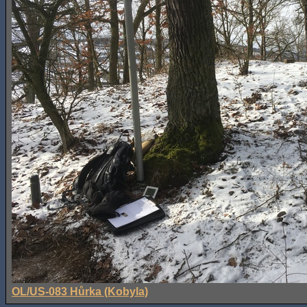
OL/US-083 Hůrka (Kobyla)