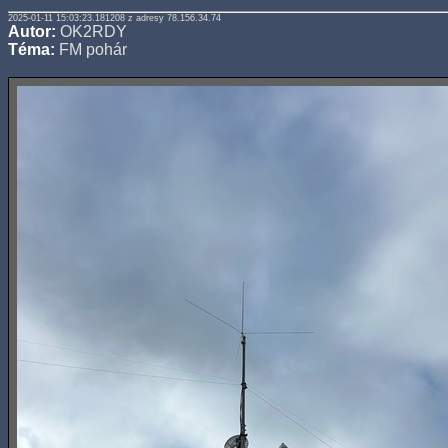
2025-01-11 15:03:23.181208 z adresy 78.156.34.74
Autor:
OK2RDY
Téma:
FM pohár