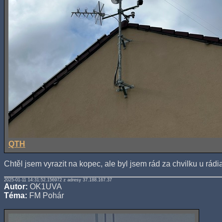
QTH
Chtěl jsem vyrazit na kopec, ale byl jsem rád za chvilku u rád
2025-01-11 14:31:52.156972 z adresy 37.188.167.37
Autor:
OK1UVA
Téma:
FM Pohár