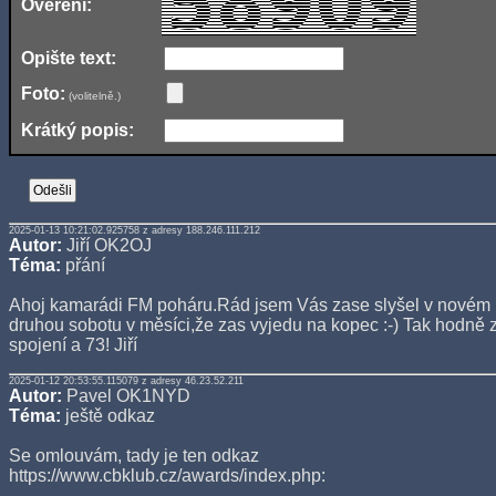
Ověření:
Opište text:
Foto:
(volitelně.)
Krátký popis:
2025-01-13 10:21:02.925758 z adresy 188.246.111.212
Autor:
Jiří OK2OJ
Téma:
přání
Ahoj kamarádi FM poháru.Rád jsem Vás zase slyšel v novém
druhou sobotu v měsíci,že zas vyjedu na kopec :-) Tak hodně 
spojení a 73! Jiří
2025-01-12 20:53:55.115079 z adresy 46.23.52.211
Autor:
Pavel OK1NYD
Téma:
ještě odkaz
Se omlouvám, tady je ten odkaz
https://www.cbklub.cz/awards/index.php: