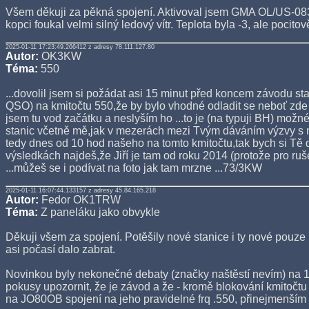
Všem děkuji za pěkná spojení. Aktivoval jsem GMA OL/US-08
kopci foukal velmi silný ledový vítr. Teplota byla -3, ale pocito
2025-01-11 17:23:49.266412 z adresy 78.111.127.80
Autor:
OK3KW
Téma:
550
...dovolil jsem si požádat asi 15 minut před koncem závodu sta
QSO) na kmitočtu 550,že by bylo vhodné odladit se neboť zde
jsem tu vod začátku a neslyším ho ...to je (na typuji BH) možné a
stanic včetně mě,jak v mezerách mezi Tvým dáváním výzvy s ní
tedy dnes od 10 hod našeho na tomto kmitočtu,tak bych si Tě d
výsledkách najdeš,že Jiří je tam od roku 2014 (protože pro r
...můžeš se i podívat na foto jak tam mrzne ...73/3KW
2025-01-11 16:07:44.133157 z adresy 45.84.165.218
Autor:
Fedor OK1TRW
Téma:
Z paneláku jako obvykle
Děkuji všem za spojení. Potěšily nové stanice i ty nové pouze
asi počasí dalo zabrat.
Novinkou byly nekonečné debaty (značky naštěstí nevím) na 
pokusy upozornit, že je závod a že - kromě blokování kmitoč
na JO80OB spojení na jeho pravidelné frq .550, přinejmenším 