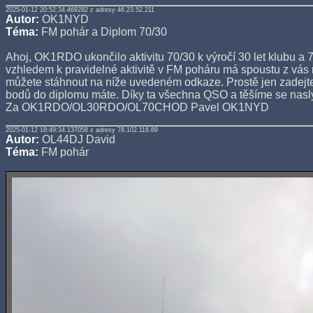
2025-01-12 20:52:34.469282 z adresy 46.23.52.211
Autor:
OK1NYD
Téma:
FM pohár a Diplom 70/30
Ahoj, OK1RDO ukončilo aktivitu 70/30 k výročí 30 let klubu a 
vzhledem k pravidelné aktivitě v FM poháru má spoustu z vás n
můžete stáhnout na níže uvedeném odkaze. Prostě jen zadejte v
bodů do diplomu máte. Díky ta všechna QSO a těšíme se nasly
Za OK1RDO/OL30RDO/OL70CHOD Pavel OK1NYD
2025-01-12 18:49:34.137058 z adresy 78.102.116.69
Autor:
OL44DJ David
Téma:
FM pohár