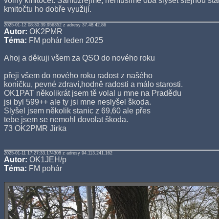
volný kmitočet. Samozřejmě, nemusíme oba slyšet stejnou sta
kmitočtu ho dobře využijí.
2025-01-12 08:30:39.956352 z adresy 37.48.42.86
Autor:
OK2PMR
Téma:
FM pohár leden 2025
Ahoj a děkuji všem za QSO do nového roku
přeji všem do nového roku radost z našého
koničku, pevné zdraví,hodně radosti a málo starosti.
OK1PAT několikrát jsem tě volal u mne na Pradědu
jsi byl 599++ ale ty jsi mne neslyšel škoda.
Slyšel jsem několik stanic z 69,60 ale přes
tebe jsem se nemohl dovolat škoda.
73 OK2PMR Jirka
2025-01-11 17:27:33.174308 z adresy 94.113.241.162
Autor:
OK1JEH/p
Téma:
FM pohár