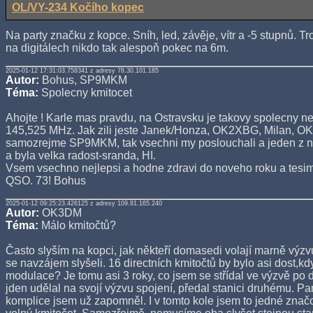
OL/VY-234 Kočího kopec
Na party značku z kopce. Sníh, led, závěje, vítr a -5 stupnů. 
na digitálech nikdo tak alespoň pokec na 6m.
2025-01-12 17:31:03.758341 z adresy 78.30.101.185
Autor:
Bohus, SP9MKM
Téma:
Spolecny kmitocet
Ahojte ! Karle mas pravdu, na Ostravsku je takovy spolecny ne
145,525 MHz. Jak zili jeste Janek/Honza, OK2XBG, Milan, 
samozrejme SP9MKM, tak vsechni my poslouchali a jeden z n
a byla velka radost-sranda, HI.
Vsem vsechno nejlepsi a hodne zdravi do noveho roku a tesim
QSO. 73! Bohus
2025-01-12 09:25:23.426125 z adresy 109.81.165.240
Autor:
OK3DM
Téma:
Málo kmitočtů?
Často slyším na kopci, jak někteří domasedi volají marně výzv
se navzájem slyšeli. 16 directních kmitočtů by bylo asi dost,k
modulace? Je tomu asi 3 roky, co jsem se střídal ve výzvě po 
jden udělal na svojí výzvu spojení, předal stanici druhému. 
komplice jsem už zapomněl. I v tomto kole jsem to jedné značce