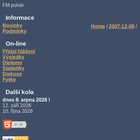
FM pohár
Informace
Novinky
Home
/
2007-12-08
/
Podmínky
On-line
Přidat hlášení
Výsledky
Diplomy
Statistiky
Diskuse
Fotky
Další kola
dnes 8. srpna 2026 !
12. září 2026
10. října 2026