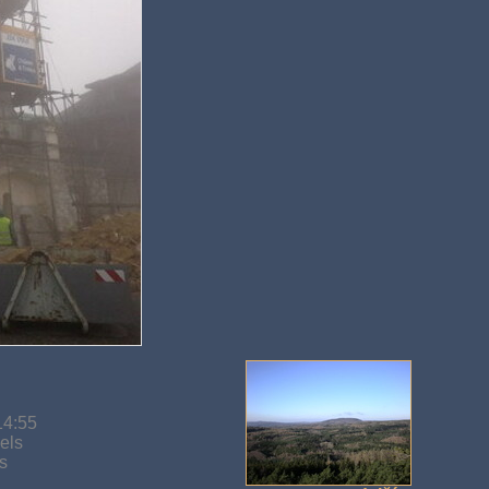
14:55
els
s