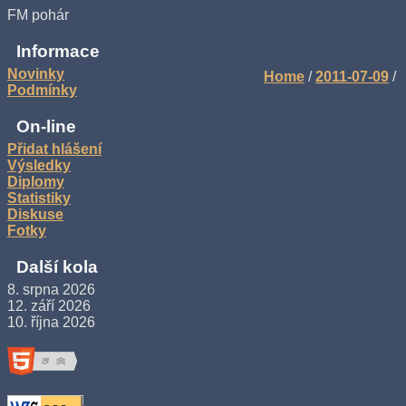
FM pohár
Informace
Novinky
Home
/
2011-07-09
/
Podmínky
On-line
Přidat hlášení
Výsledky
Diplomy
Statistiky
Diskuse
Fotky
Další kola
8. srpna 2026
12. září 2026
10. října 2026