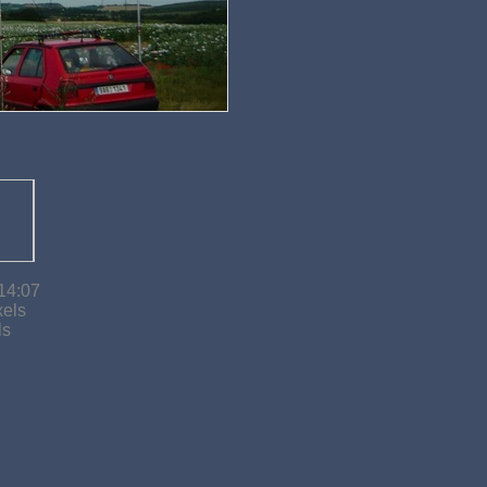
14:07
xels
ls