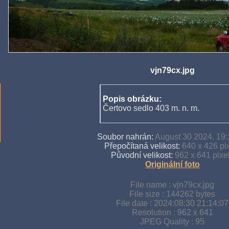
vjn79cx.jpg
Popis obrázku:
Čertovo sedlo 403 m. n. m.
Soubor nahrán:
August 30 2024, 19:
Přepočítaná velikost:
640 x 426 pi
Původní velikost:
962 x 641 pixe
Originální foto
File name : vjn79cx.jpg
File size : 144262 bytes
File date : 2024:08:30 21:14:07
Resolution : 962 x 641
JPEG Quality : 95