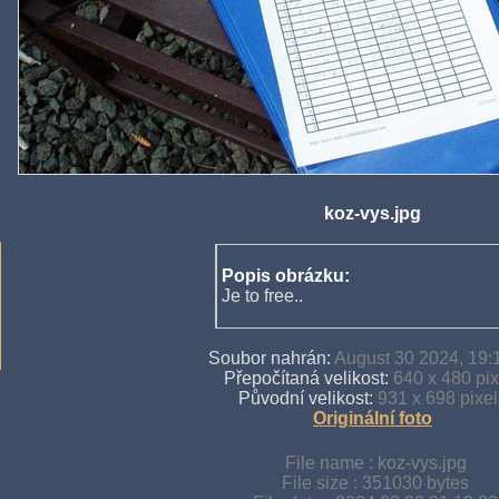
koz-vys.jpg
Popis obrázku:
Je to free..
Soubor nahrán:
August 30 2024, 19:
Přepočítaná velikost:
640 x 480 pix
Původní velikost:
931 x 698 pixel
Originální foto
File name : koz-vys.jpg
File size : 351030 bytes