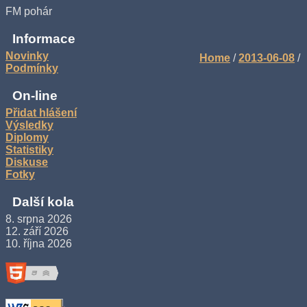
FM pohár
Informace
Novinky
Home
/
2013-06-08
/
Podmínky
On-line
Přidat hlášení
Výsledky
Diplomy
Statistiky
Diskuse
Fotky
Další kola
8. srpna 2026
12. září 2026
10. října 2026