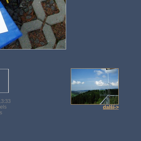
13:33
els
další->
s