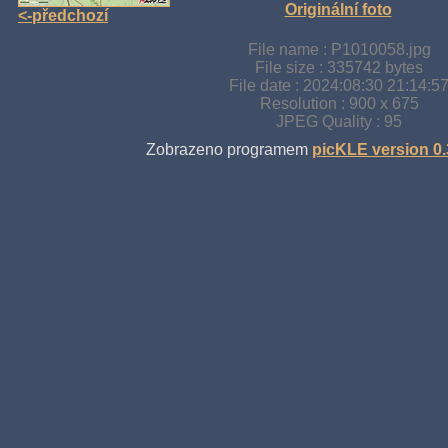
Originální foto
<-předchozí
File name : P1010058.jpg
File size : 335742 bytes
File date : 2024:08:30 21:14:5
Resolution : 900 x 675
JPEG Quality : 95
Zobrazeno programem
picKLE version 0.