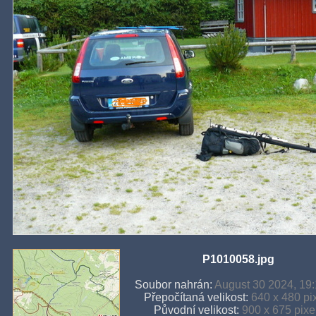
P1010058.jpg
Soubor nahrán:
August 30 2024, 19:
Přepočítaná velikost:
640 x 480 pi
Původní velikost:
900 x 675 pixe