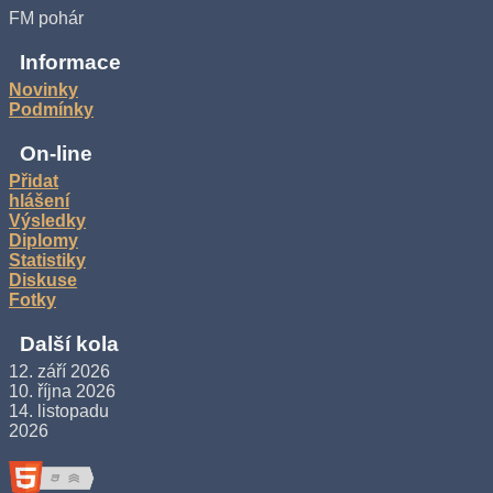
FM pohár
Informace
Novinky
Podmínky
On-line
Přidat
hlášení
Výsledky
Diplomy
Statistiky
Diskuse
Fotky
Další kola
12. září 2026
10. října 2026
14. listopadu
2026