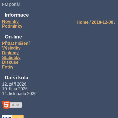
FM pohár
Informace
Novinky
Home
/
2018-12-08
/
Podmínky
On-line
Přidat hlášení
Výsledky
Diplomy
Statistiky
Diskuse
Fotky
Další kola
12. září 2026
10. října 2026
14. listopadu 2026