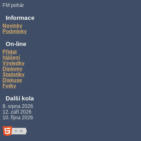
FM pohár
Informace
Novinky
Podmínky
On-line
Přidat
hlášení
Výsledky
Diplomy
Statistiky
Diskuse
Fotky
Další kola
8. srpna 2026
12. září 2026
10. října 2026