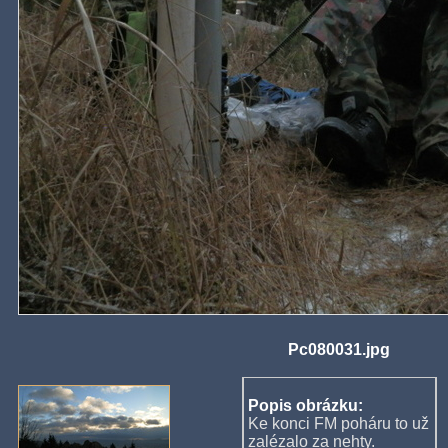
Pc080031.jpg
Popis obrázku:
Ke konci FM poháru to už
zalézalo za nehty.