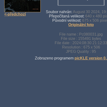
Soubor nahrán:
August 30 2024, 19
<-předchozí
Přepočítaná velikost:
640 x 480 pi
Původní velikost:
675 x 506 pixe
Originální foto
File name : Pc080031.jpg
File size : 155491 bytes
File date : 2024:08:30 21:12:3
Resolution : 675 x 506
JPEG Quality : 95
Zobrazeno programem
picKLE version 0.