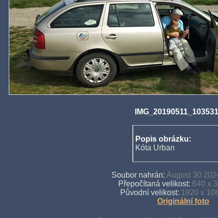
IMG_20190511_103531
Popis obrázku:
Kóta Urban
Soubor nahrán:
August 30 202
Přepočítaná velikost:
640 x 3
Původní velikost:
1920 x 108
Originální foto