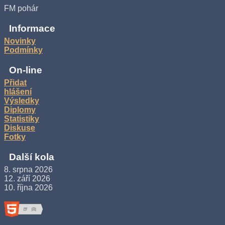
FM pohár
Informace
Novinky
Podmínky
On-line
Přidat
hlášení
Výsledky
Diplomy
Statistiky
Diskuse
Fotky
Další kola
8. srpna 2026
12. září 2026
10. října 2026