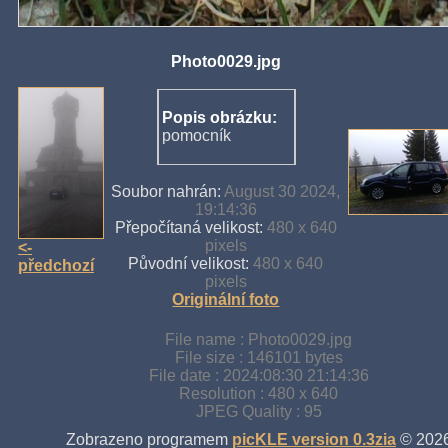
Photo0029.jpg
Popis obrázku:
pomocník
Soubor nahrán:
August 30 2024,
19:14:36
Přepočítaná velikost:
480 x 640
pixels
<-
Původní velikost:
480 x 640
předchozí
pixels
Originální foto
File name : Photo0029.jpg
File size : 146101 bytes
File date : 2024:08:30 21:14:36
Resolution : 480 x 640
JPEG Quality : 95
Zobrazeno programem
picKLE version 0.3zia
© 202