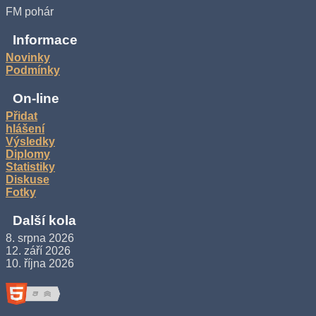
FM pohár
Informace
Novinky
Podmínky
On-line
Přidat
hlášení
Výsledky
Diplomy
Statistiky
Diskuse
Fotky
Další kola
8. srpna 2026
12. září 2026
10. října 2026