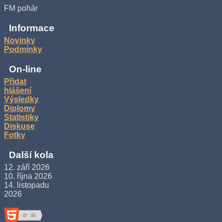
FM pohár
Informace
Novinky
Podmínky
On-line
Přidat
hlášení
Výsledky
Diplomy
Statistiky
Diskuse
Fotky
Další kola
12. září 2026
10. října 2026
14. listopadu
2026