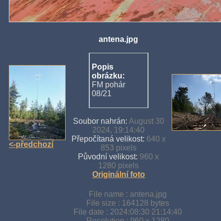
antena.jpg
Popis
obrázku:
FM pohár
08/21
Soubor nahrán:
August 30
2024, 19:14:40
Přepočítaná velikost:
640 x
<-předchozí
853 pixels
Původní velikost:
960 x
1280 pixels
Originální foto
File name : antena.jpg
File size : 164128 bytes
File date : 2024:08:30 21:14:40
Resolution : 960 x 1280