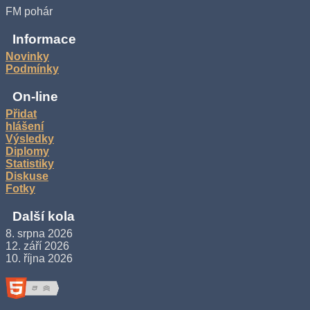
FM pohár
Informace
Novinky
Podmínky
On-line
Přidat
hlášení
Výsledky
Diplomy
Statistiky
Diskuse
Fotky
Další kola
8. srpna 2026
12. září 2026
10. října 2026