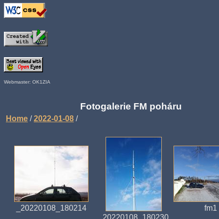
Webmaster: OK1ZIA
Fotogalerie FM poháru
Home
/
2022-01-08
/
_20220108_180214
fm1
_20220108_180230