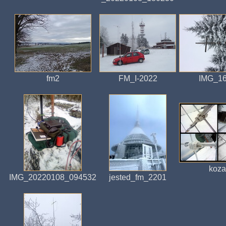
fm2
FM_I-2022
IMG_1
koza
IMG_20220108_094532
jested_fm_2201