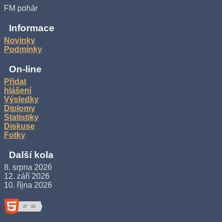
FM pohár
Informace
Novinky
Podmínky
On-line
Přidat
hlášení
Výsledky
Diplomy
Statistiky
Diskuse
Fotky
Další kola
8. srpna 2026
12. září 2026
10. října 2026