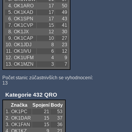
4.
OK1ARO
17
50
5.
OK1KAD
17
49
6.
OK1SPN
17
43
7.
OK1CVP
15
41
8.
OK1JX
12
30
9.
OK1CAP
10
27
10.
OK1JDJ
8
23
11.
OK1IVU
6
12
12.
OK1UFM
4
9
13.
OK1MZN
3
7
Počet stanic zúčastnivších se vyhodnocení:
13
Kategorie 432 QRO
Značka
Spojení
Body
1.
OK1PC
21
53
2.
OK1DAR
15
37
3.
OK1FAN
15
36
4.
OK1KZ
9
21