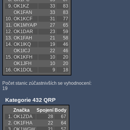
9.
OK1KZ
33
83
OK1FAN
33
83
10.
OK1KCF
31
77
11.
OK1MYA/P
27
65
12.
OK1DAR
23
59
13.
OK1FAH
21
58
14.
OK1IKQ
19
46
OK1ICJ
22
46
15.
OK1KFH
10
20
OK1JFH
10
20
16.
OK1DOL
9
18
Počet stanic zúčastnivších se vyhodnocení:
19
Kategorie 432 QRP
Značka
Spojení
Body
1.
OK1ZDA
28
67
2.
OK1FHA
22
64
3.
OK1WGW
21
57