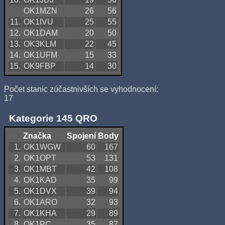
OK1MZN
26
56
11.
OK1IVU
25
55
12.
OK1DAM
20
50
13.
OK3KLM
22
45
14.
OK1UFM
15
33
15.
OK9FBP
14
30
Počet stanic zúčastnivších se vyhodnocení:
17
Kategorie 145 QRO
Značka
Spojení
Body
1.
OK1WGW
60
167
2.
OK1OPT
53
131
3.
OK1MBT
42
108
4.
OK1KAD
35
99
5.
OK1DVX
39
94
6.
OK1ARO
32
93
7.
OK1KHA
29
89
8.
OK1PC
35
87