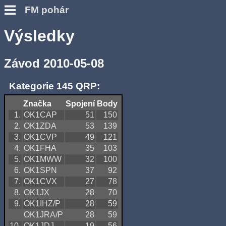
FM pohár
Výsledky
Závod 2010-05-08
Kategorie 145 QRP:
Značka
Spojení
Body
1.
OK1CAP
51
150
2.
OK1ZDA
53
139
3.
OK1CVP
49
121
4.
OK1FHA
35
103
5.
OK1MWW
32
100
6.
OK1SPN
37
92
7.
OK1CVX
27
78
8.
OK1JX
28
70
9.
OK1IHZ/P
28
59
OK1JRA/P
28
59
10.
OK1JDJ
19
56