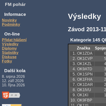
FM pohár
Informace
Výsledky
Novinky
Podmínky
Závod 2013-11
On-line
Kategorie 145 Q
Přidat hlášení
Výsledky
Značka
Spoje
Diplomy
Statistiky
1.
OK1ZDA
Diskuse
2.
OK1CVP
Fotky
3.
OK1KZL
4.
OK9ATD
Další kola
5.
OK1SPN
8. srpna 2026
6.
OK1FHA
12. září 2026
7.
OK1DAR
10. října 2026
8.
OK1IVU
9.
OK1KI
10.
OK9FBP
11.
OK1YI