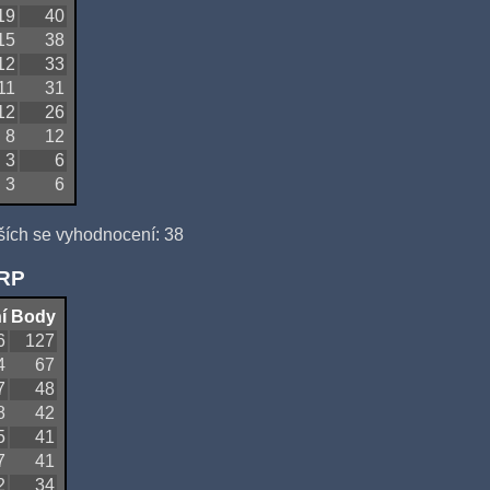
19
40
15
38
12
33
11
31
12
26
8
12
3
6
3
6
ších se vyhodnocení: 38
QRP
í
Body
6
127
4
67
7
48
8
42
5
41
7
41
2
34