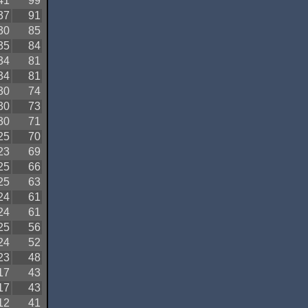
41
99
37
91
30
85
35
84
34
81
34
81
30
74
30
73
30
71
25
70
23
69
25
66
25
63
24
61
24
61
25
56
24
52
23
48
17
43
17
43
12
41