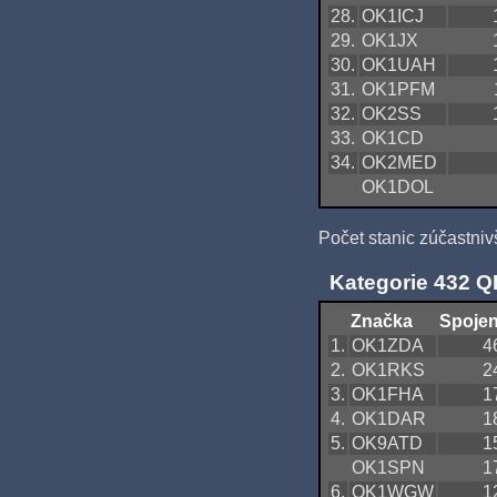
28.
OK1ICJ
29.
OK1JX
30.
OK1UAH
31.
OK1PFM
32.
OK2SS
33.
OK1CD
34.
OK2MED
OK1DOL
Počet stanic zúčastniv
Kategorie 432 
Značka
Spojen
1.
OK1ZDA
4
2.
OK1RKS
2
3.
OK1FHA
1
4.
OK1DAR
1
5.
OK9ATD
1
OK1SPN
1
6.
OK1WGW
1