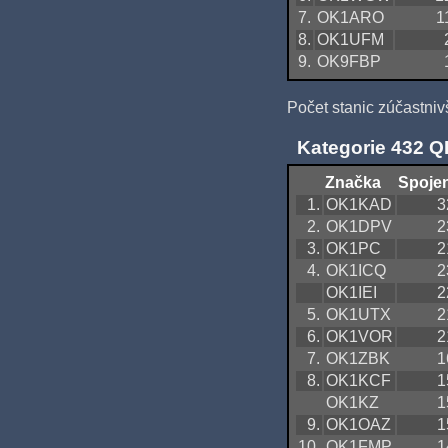
7.
OK1ARO
1
8.
OK1UFM
9.
OK9FBP
Počet stanic zúčastniv
Kategorie 432 
Značka
Spojen
1.
OK1KAD
3
2.
OK1DPV
2
3.
OK1PC
2
4.
OK1ICQ
2
OK1IEI
2
5.
OK1UTX
2
6.
OK1VOR
2
7.
OK1ZBK
1
8.
OK1KCF
1
OK1KZ
1
9.
OK1OAZ
1
10.
OK1FMP
1