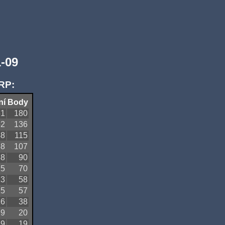
-09
RP:
ní
Body
61
180
52
136
48
115
38
107
38
90
25
70
23
58
25
57
16
38
9
20
9
19