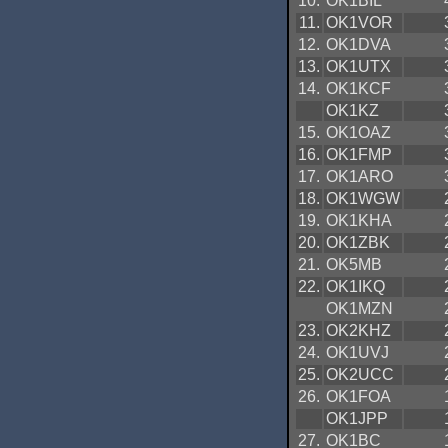
10.
OK1BIL
11.
OK1VOR
12.
OK1DVA
13.
OK1UTX
14.
OK1KCF
OK1KZ
15.
OK1OAZ
16.
OK1FMP
17.
OK1ARO
18.
OK1WGW
19.
OK1KHA
20.
OK1ZBK
21.
OK5MB
22.
OK1IKQ
OK1MZN
23.
OK2KHZ
24.
OK1UVJ
25.
OK2UCC
26.
OK1FOA
OK1JPP
27.
OK1BC