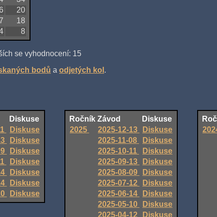
6
20
7
18
4
8
ších se vyhodnocení: 15
ískaných bodů
a
odjetých kol
.
Diskuse
Ročník
Závod
Diskuse
Roč
11
Diskuse
2025
2025-12-13
Diskuse
202
13
Diskuse
2025-11-08
Diskuse
09
Diskuse
2025-10-11
Diskuse
11
Diskuse
2025-09-13
Diskuse
14
Diskuse
2025-08-09
Diskuse
14
Diskuse
2025-07-12
Diskuse
10
Diskuse
2025-06-14
Diskuse
2025-05-10
Diskuse
2025-04-12
Diskuse