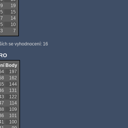
9
19
5
15
7
14
5
10
3
7
ších se vyhodnocení: 16
QRO
ní
Body
64
197
58
162
55
144
46
131
43
122
47
114
38
109
36
101
41
100