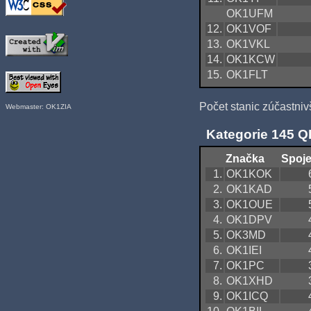
OK1UFM
12.
OK1VOF
13.
OK1VKL
14.
OK1KCW
15.
OK1FLT
Počet stanic zúčastniv
Webmaster: OK1ZIA
Kategorie 145 
Značka
Spoje
1.
OK1KOK
2.
OK1KAD
3.
OK1OUE
4.
OK1DPV
5.
OK3MD
6.
OK1IEI
7.
OK1PC
8.
OK1XHD
9.
OK1ICQ