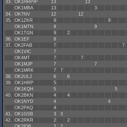
33.
OK1HRP/P
13
13
OK1MBA
13
3
34.
OK7NV
12
12
35.
OK1ZKR
9
9
OK1MTN
9
9
OK1TGN
9
2
36.
OK1EF
8
37.
OK2FAB
7
7
OK1VIC
7
OK4MT
7
7
OK1MJP
7
7
OK1MRK
7
7
38.
OK2ULJ
6
6
39.
OK1HRP
5
OK1KQH
5
5
40.
OK2BKN
4
4
OK1NYD
4
4
OK2PAQ
4
41.
OK1GSB
3
3
42.
OK2RKR
2
2
OK2IDB
2
2