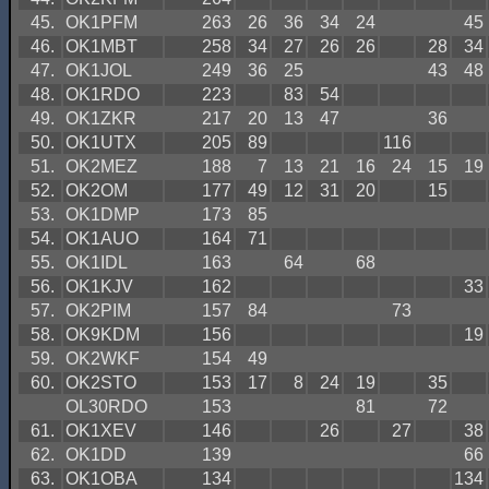
45.
OK1PFM
263
26
36
34
24
45
46.
OK1MBT
258
34
27
26
26
28
34
47.
OK1JOL
249
36
25
43
48
48.
OK1RDO
223
83
54
49.
OK1ZKR
217
20
13
47
36
50.
OK1UTX
205
89
116
51.
OK2MEZ
188
7
13
21
16
24
15
19
52.
OK2OM
177
49
12
31
20
15
53.
OK1DMP
173
85
54.
OK1AUO
164
71
55.
OK1IDL
163
64
68
56.
OK1KJV
162
33
57.
OK2PIM
157
84
73
58.
OK9KDM
156
19
59.
OK2WKF
154
49
60.
OK2STO
153
17
8
24
19
35
OL30RDO
153
81
72
61.
OK1XEV
146
26
27
38
62.
OK1DD
139
66
63.
OK1OBA
134
134