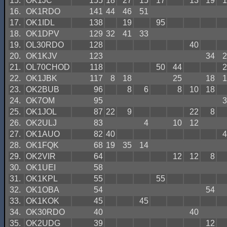
15.
OK1JC
155
18
27
15
17
13
19
1
16.
OK1RDO
141
44
46
51
17.
OK1IDL
138
19
95
18.
OK1DPV
129
32
41
33
19.
OL30RDO
128
40
20.
OK1KJV
123
34
2
21.
OL70CHOD
118
50
44
2
22.
OK1JBK
117
8
18
25
18
1
23.
OK2BUB
96
8
6
8
10
18
24.
OK7OM
95
3
25.
OK1JOL
87
22
9
22
8
26.
OK2ULJ
83
4
10
12
27.
OK1AUO
82
40
4
28.
OK1FQK
68
19
35
14
29.
OK2VIR
64
12
12
8
30.
OK1UEI
58
31.
OK1KPL
55
55
32.
OK1OBA
54
54
33.
OK1KOK
45
45
34.
OK30RDO
40
40
35.
OK2UDG
39
12