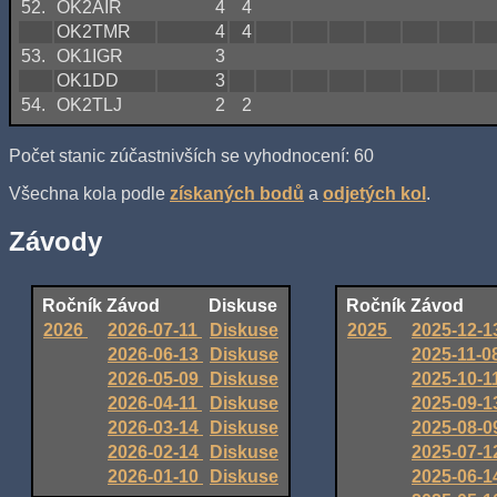
52.
OK2AIR
4
4
OK2TMR
4
4
53.
OK1IGR
3
OK1DD
3
54.
OK2TLJ
2
2
Počet stanic zúčastnivších se vyhodnocení: 60
Všechna kola podle
získaných bodů
a
odjetých kol
.
Závody
Ročník
Závod
Diskuse
Ročník
Závod
2026
2026-07-11
Diskuse
2025
2025-12-
2026-06-13
Diskuse
2025-11-0
2026-05-09
Diskuse
2025-10-1
2026-04-11
Diskuse
2025-09-
2026-03-14
Diskuse
2025-08-
2026-02-14
Diskuse
2025-07-
2026-01-10
Diskuse
2025-06-