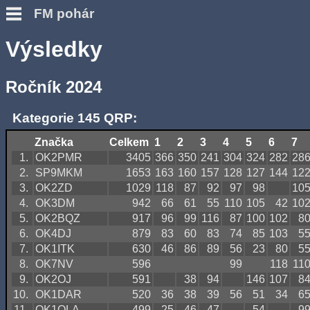
FM pohár
Výsledky
Ročník 2024
Kategorie 145 QRP:
Značka
Celkem
1
2
3
4
5
6
7
1.
OK2PMR
3405
366
350
241
304
324
282
28
2.
SP9MKM
1653
163
160
157
128
127
144
12
3.
OK2ZD
1029
118
87
92
97
98
10
4.
OK3DM
942
66
61
55
110
105
42
10
5.
OK2BQZ
917
96
99
116
87
100
102
8
6.
OK4DJ
879
83
60
83
74
85
103
5
7.
OK1ITK
630
46
86
89
56
23
80
5
8.
OK7NV
596
99
118
11
9.
OK2OJ
591
38
94
146
107
8
10.
OK1DAR
520
36
38
39
56
51
34
6
11.
OK1OLA
499
25
46
47
54
9