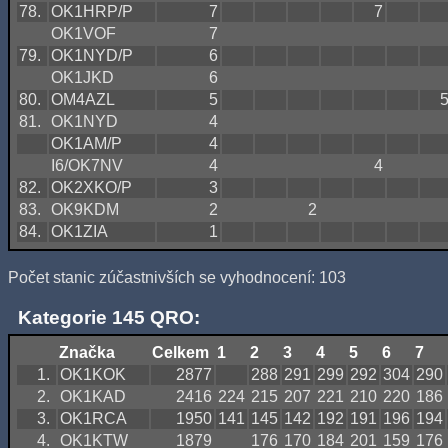
78.
OK1HRP/P
7
7
OK1VOF
7
79.
OK1NYD/P
6
OK1JKD
6
80.
OM4AZL
5
81.
OK1NYD
4
OK1AM/P
4
I6/OK7NV
4
4
82.
OK2XKO/P
3
83.
OK9KDM
2
2
84.
OK1ZIA
1
Počet stanic zúčastnivších se vyhodnocení: 103
Kategorie 145 QRO:
Značka
Celkem
1
2
3
4
5
6
7
1.
OK1KOK
2877
288
291
299
292
304
290
2.
OK1KAD
2416
224
215
207
221
210
220
186
3.
OK1RCA
1950
141
145
142
192
191
196
194
4.
OK1KTW
1879
176
170
184
201
159
176