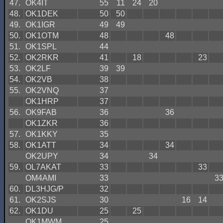
47.
OK4IT
55
11
24
20
48.
OK1DEK
50
50
49.
OK1IGR
49
49
50.
OK1OTM
48
48
51.
OK1SPL
44
52.
OK2RKR
41
18
23
53.
OK2LF
39
39
54.
OK2VB
38
55.
OK2VNQ
37
OK1HRP
37
56.
OK9FAB
36
36
OK1ZKR
36
57.
OK1KKY
35
58.
OK1ATT
34
34
OK2UPY
34
34
59.
OL7AKAT
33
33
OM4AMI
33
3
60.
DL3HJG/P
32
61.
OK2SJS
30
16
14
62.
OK1DU
25
25
OK1MWM
25