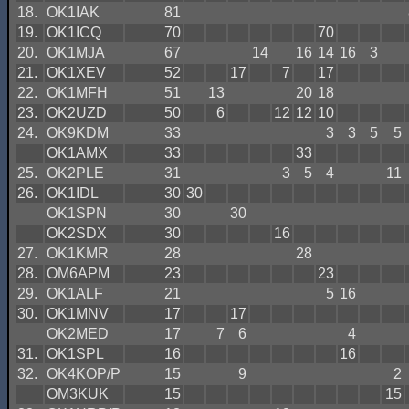
18.
OK1IAK
81
19.
OK1ICQ
70
70
20.
OK1MJA
67
14
16
14
16
3
21.
OK1XEV
52
17
7
17
22.
OK1MFH
51
13
20
18
23.
OK2UZD
50
6
12
12
10
24.
OK9KDM
33
3
3
5
5
OK1AMX
33
33
25.
OK2PLE
31
3
5
4
11
26.
OK1IDL
30
30
OK1SPN
30
30
OK2SDX
30
16
27.
OK1KMR
28
28
28.
OM6APM
23
23
29.
OK1ALF
21
5
16
30.
OK1MNV
17
17
OK2MED
17
7
6
4
31.
OK1SPL
16
16
32.
OK4KOP/P
15
9
2
OM3KUK
15
15