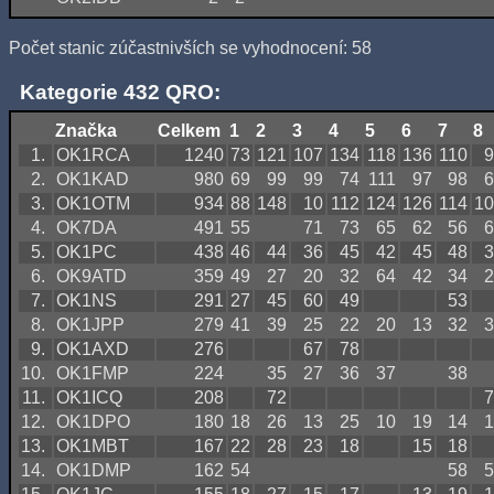
Počet stanic zúčastnivších se vyhodnocení: 58
Kategorie 432 QRO:
Značka
Celkem
1
2
3
4
5
6
7
8
1.
OK1RCA
1240
73
121
107
134
118
136
110
9
2.
OK1KAD
980
69
99
99
74
111
97
98
6
3.
OK1OTM
934
88
148
10
112
124
126
114
10
4.
OK7DA
491
55
71
73
65
62
56
6
5.
OK1PC
438
46
44
36
45
42
45
48
3
6.
OK9ATD
359
49
27
20
32
64
42
34
2
7.
OK1NS
291
27
45
60
49
53
8.
OK1JPP
279
41
39
25
22
20
13
32
3
9.
OK1AXD
276
67
78
10.
OK1FMP
224
35
27
36
37
38
11.
OK1ICQ
208
72
7
12.
OK1DPO
180
18
26
13
25
10
19
14
1
13.
OK1MBT
167
22
28
23
18
15
18
14.
OK1DMP
162
54
58
5