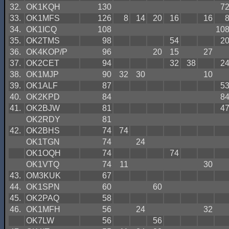
32.
OK1KQH
130
7
33.
OK1MFS
126
8
14
20
16
16
34.
OK1ICQ
108
10
35.
OK2TMS
98
54
2
36.
OK4KOP/P
96
20
15
27
37.
OK2CET
94
32
38
2
38.
OK1MJP
90
32
30
10
39.
OK1ALF
87
5
40.
OK2KPD
84
8
41.
OK2BJW
81
4
OK2RDY
81
42.
OK2BHS
74
74
OK1TGN
74
24
OK1OQH
74
74
OK1VTQ
74
11
30
43.
OM3KUK
67
44.
OK1SPN
60
60
45.
OK2PAQ
58
46.
OK1MFH
56
24
32
OK7LW
56
56