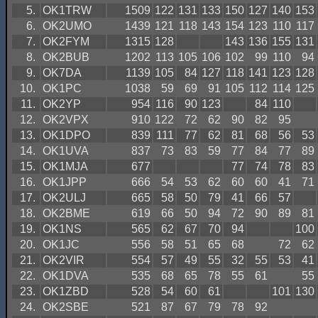
5.
OK1TRW
1509
122
131
133
150
127
140
153
6.
OK2UMO
1439
121
118
143
154
123
110
117
7.
OK2FYM
1315
128
143
136
155
131
8.
OK2BUB
1202
113
105
106
102
99
110
94
9.
OK7DA
1139
105
84
127
118
141
123
128
10.
OK1PC
1038
59
69
91
105
112
114
125
11.
OK2YP
954
116
90
123
84
110
12.
OK2VPX
910
122
72
62
90
82
95
13.
OK1DPO
839
111
77
62
81
68
56
53
14.
OK1UVA
837
73
83
59
77
84
77
89
15.
OK1MJA
677
77
74
78
83
16.
OK1JPP
666
54
53
62
60
60
41
71
17.
OK2ULJ
665
58
50
79
41
66
57
18.
OK2BME
619
66
50
94
72
90
89
81
19.
OK1NS
565
62
67
70
94
100
20.
OK1JC
556
58
51
65
68
72
62
21.
OK2VIR
554
57
49
55
32
55
53
41
22.
OK1DVA
535
68
65
78
55
61
55
23.
OK1ZBD
528
54
60
61
101
130
24.
OK2SBE
521
87
67
79
78
92