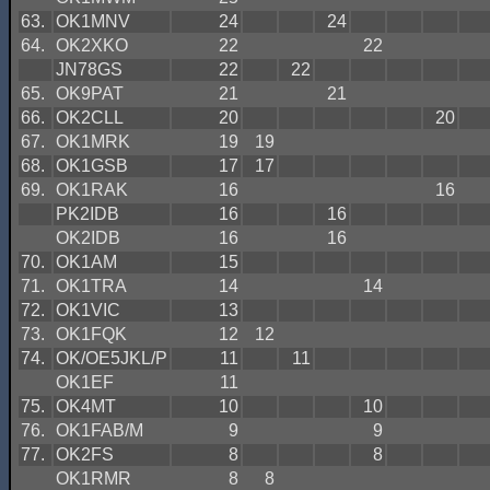
63.
OK1MNV
24
24
64.
OK2XKO
22
22
JN78GS
22
22
65.
OK9PAT
21
21
66.
OK2CLL
20
20
67.
OK1MRK
19
19
68.
OK1GSB
17
17
69.
OK1RAK
16
16
PK2IDB
16
16
OK2IDB
16
16
70.
OK1AM
15
71.
OK1TRA
14
14
72.
OK1VIC
13
73.
OK1FQK
12
12
74.
OK/OE5JKL/P
11
11
OK1EF
11
75.
OK4MT
10
10
76.
OK1FAB/M
9
9
77.
OK2FS
8
8
OK1RMR
8
8