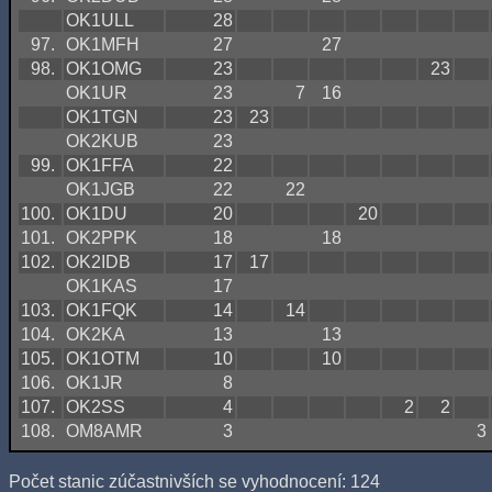
OK1ULL
28
97.
OK1MFH
27
27
98.
OK1OMG
23
23
OK1UR
23
7
16
OK1TGN
23
23
OK2KUB
23
99.
OK1FFA
22
OK1JGB
22
22
100.
OK1DU
20
20
101.
OK2PPK
18
18
102.
OK2IDB
17
17
OK1KAS
17
103.
OK1FQK
14
14
104.
OK2KA
13
13
105.
OK1OTM
10
10
106.
OK1JR
8
107.
OK2SS
4
2
2
108.
OM8AMR
3
3
Počet stanic zúčastnivších se vyhodnocení: 124