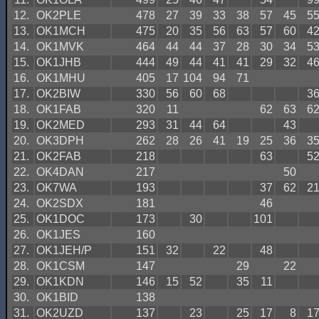
12.
OK2PLE
478
27
39
33
38
57
45
5
13.
OK1MCH
475
20
35
56
63
57
60
4
14.
OK1MVK
464
44
44
37
28
30
34
5
15.
OK1JHB
444
49
44
41
41
29
32
4
16.
OK1MHU
405
17
104
94
71
17.
OK2BIW
330
56
60
68
3
18.
OK1FAB
320
11
62
63
6
19.
OK2MED
293
31
44
64
43
20.
OK3DPH
262
28
26
41
19
25
36
3
21.
OK2FAB
218
63
5
22.
OK4DAN
217
50
23.
OK7WA
193
37
62
2
24.
OK2SDX
181
46
25.
OK1DOC
173
30
101
26.
OK1JES
160
27.
OK1JEH/P
151
32
22
48
28.
OK1CSM
147
29
22
29.
OK1KDN
146
15
52
35
11
30.
OK1BID
138
31.
OK2UZD
137
23
25
17
8
1