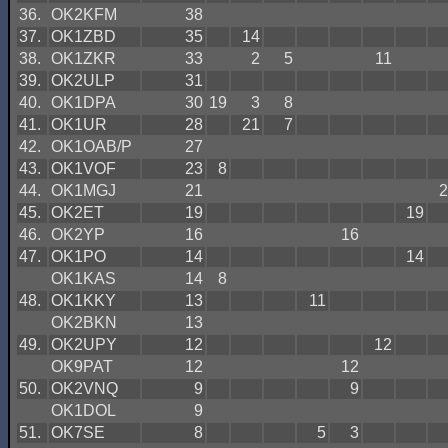
36.
OK2KFM
38
37.
OK1ZBD
35
14
38.
OK1ZKR
33
2
5
11
39.
OK2ULP
31
40.
OK1DPA
30
19
3
8
41.
OK1UR
28
21
7
42.
OK1OAB/P
27
43.
OK1VOF
23
8
44.
OK1MGJ
21
2
45.
OK2ET
19
19
46.
OK2YP
16
16
47.
OK1PO
14
14
OK1KAS
14
8
48.
OK1KKY
13
11
OK2BKN
13
49.
OK2UPY
12
12
OK9PAT
12
12
50.
OK2VNQ
9
9
OK1DOL
9
51.
OK7SE
8
5
3