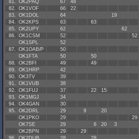
81.
OK2PAQ
67
48
82.
OK1VOF
66
22
83.
OK1DOL
64
19
84.
OK2KPS
63
63
85.
OK2UPY
62
62
86.
OK1CSM
52
52
OK1SPL
52
87.
OK1OAB/P
50
OK1FTA
50
50
88.
OK2BFI
49
49
89.
OK1HRP
42
90.
OK3TV
39
91.
OK1VUB
38
92.
OK1FUJ
37
22
15
93.
OK1MGJ
34
94.
OK4GAN
30
95.
OK2DRL
29
9
20
OK1PKO
29
29
OK7SE
29
6
20
3
OK2BPN
29
29
96.
OK2DUB
28
28