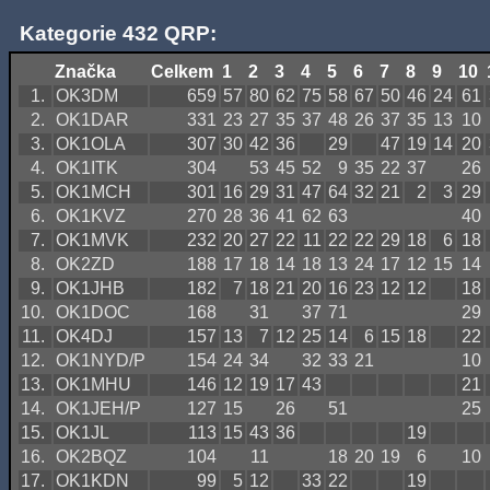
Kategorie 432 QRP:
Značka
Celkem
1
2
3
4
5
6
7
8
9
10
1.
OK3DM
659
57
80
62
75
58
67
50
46
24
61
2.
OK1DAR
331
23
27
35
37
48
26
37
35
13
10
3.
OK1OLA
307
30
42
36
29
47
19
14
20
4.
OK1ITK
304
53
45
52
9
35
22
37
26
5.
OK1MCH
301
16
29
31
47
64
32
21
2
3
29
6.
OK1KVZ
270
28
36
41
62
63
40
7.
OK1MVK
232
20
27
22
11
22
22
29
18
6
18
8.
OK2ZD
188
17
18
14
18
13
24
17
12
15
14
9.
OK1JHB
182
7
18
21
20
16
23
12
12
18
10.
OK1DOC
168
31
37
71
29
11.
OK4DJ
157
13
7
12
25
14
6
15
18
22
12.
OK1NYD/P
154
24
34
32
33
21
10
13.
OK1MHU
146
12
19
17
43
21
14.
OK1JEH/P
127
15
26
51
25
15.
OK1JL
113
15
43
36
19
16.
OK2BQZ
104
11
18
20
19
6
10
17.
OK1KDN
99
5
12
33
22
19