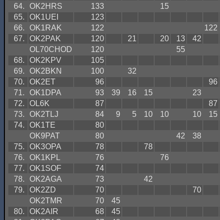
64.
OK2HRS
133
15
65.
OK1UEI
123
66.
OK1RAK
122
122
67.
OK2PAK
120
21
20
13
42
OL70CHOD
120
55
68.
OK2KPV
105
69.
OK2BKN
100
32
70.
OK2ET
96
96
71.
OK1DPA
93
39
16
15
23
72.
OL6K
87
87
73.
OK2TLJ
84
9
5
10
10
10
15
74.
OK1TE
80
OK9PAT
80
42
38
75.
OK3OPA
78
78
76.
OK1KPL
76
76
77.
OK1SOF
74
78.
OK2AGA
73
42
79.
OK2ZD
70
70
OK2TMR
70
45
80.
OK2AIR
68
45