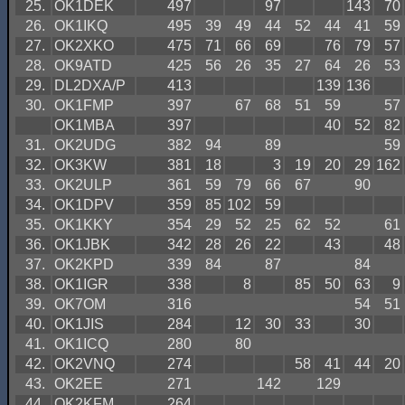
25.
OK1DEK
497
97
143
70
26.
OK1IKQ
495
39
49
44
52
44
41
59
27.
OK2XKO
475
71
66
69
76
79
57
28.
OK9ATD
425
56
26
35
27
64
26
53
29.
DL2DXA/P
413
139
136
30.
OK1FMP
397
67
68
51
59
57
OK1MBA
397
40
52
82
31.
OK2UDG
382
94
89
59
32.
OK3KW
381
18
3
19
20
29
162
33.
OK2ULP
361
59
79
66
67
90
34.
OK1DPV
359
85
102
59
35.
OK1KKY
354
29
52
25
62
52
61
36.
OK1JBK
342
28
26
22
43
48
37.
OK2KPD
339
84
87
84
38.
OK1IGR
338
8
85
50
63
9
39.
OK7OM
316
54
51
40.
OK1JIS
284
12
30
33
30
41.
OK1ICQ
280
80
42.
OK2VNQ
274
58
41
44
20
43.
OK2EE
271
142
129
44.
OK2KFM
264