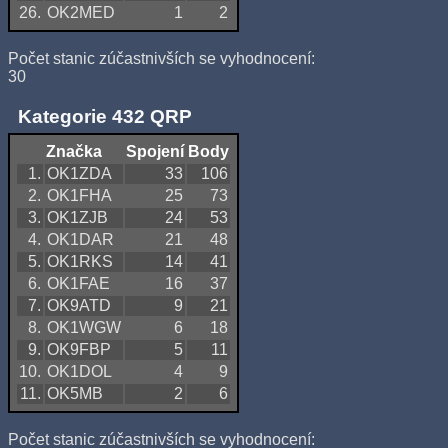
26.
OK2MED
1
2
Počet stanic zúčastnivších se vyhodnocení:
30
Kategorie 432 QRP
Značka
Spojení
Body
1.
OK1ZDA
33
106
2.
OK1FHA
25
73
3.
OK1ZJB
24
53
4.
OK1DAR
21
48
5.
OK1RKS
14
41
6.
OK1FAE
16
37
7.
OK9ATD
9
21
8.
OK1WGW
6
18
9.
OK9FBP
5
11
10.
OK1DOL
4
9
11.
OK5MB
2
6
Počet stanic zúčastnivších se vyhodnocení: