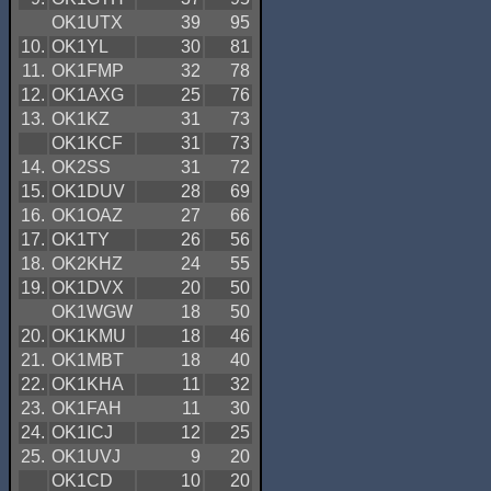
OK1UTX
39
95
10.
OK1YL
30
81
11.
OK1FMP
32
78
12.
OK1AXG
25
76
13.
OK1KZ
31
73
OK1KCF
31
73
14.
OK2SS
31
72
15.
OK1DUV
28
69
16.
OK1OAZ
27
66
17.
OK1TY
26
56
18.
OK2KHZ
24
55
19.
OK1DVX
20
50
OK1WGW
18
50
20.
OK1KMU
18
46
21.
OK1MBT
18
40
22.
OK1KHA
11
32
23.
OK1FAH
11
30
24.
OK1ICJ
12
25
25.
OK1UVJ
9
20
OK1CD
10
20