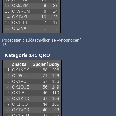
12.
OK9JZM
9
27
13.
OK9RUM
8
24
14.
OK1VKL
10
23
15.
OK1FLT
7
17
16.
OK2NA
1
3
Počet stanic zúčastnivších se vyhodnocení:
16
Kategorie 145 QRO
Značka
Spojení
Body
1.
OK1KOK
68
206
2.
OL95LU
71
196
3.
OK1PC
57
166
4.
OK1OUE
56
149
5.
OK1IEI
46
110
6.
OK1XHD
37
108
7.
OK1ICQ
44
105
8.
OK1VOR
40
98
9.
OK1GTH
37
95