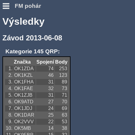
FM pohár
Výsledky
Závod 2013-06-08
Kategorie 145 QRP:
Značka
Spojení
Body
1.
OK1ZDA
74
253
2.
OK1KZL
46
123
3.
OK1FHA
31
89
4.
OK1FAE
32
73
5.
OK1ZJB
31
71
6.
OK9ATD
27
70
7.
OK1JDJ
24
69
8.
OK1DAR
25
63
9.
OK2VVV
22
53
10.
OK5MB
14
38
11.
OK9FBP
15
32