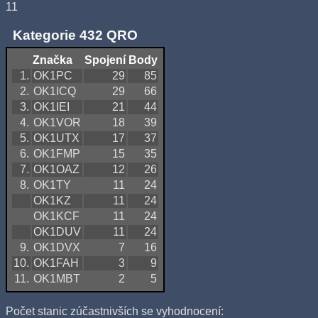
11
Kategorie 432 QRO
Značka
Spojení
Body
1.
OK1PC
29
85
2.
OK1ICQ
29
66
3.
OK1IEI
21
44
4.
OK1VOR
18
39
5.
OK1UTX
17
37
6.
OK1FMP
15
35
7.
OK1OAZ
12
26
8.
OK1TY
11
24
OK1KZ
11
24
OK1KCF
11
24
OK1DUV
11
24
9.
OK1DVX
7
16
10.
OK1FAH
3
9
11.
OK1MBT
2
5
Počet stanic zúčastnivších se vyhodnocení: