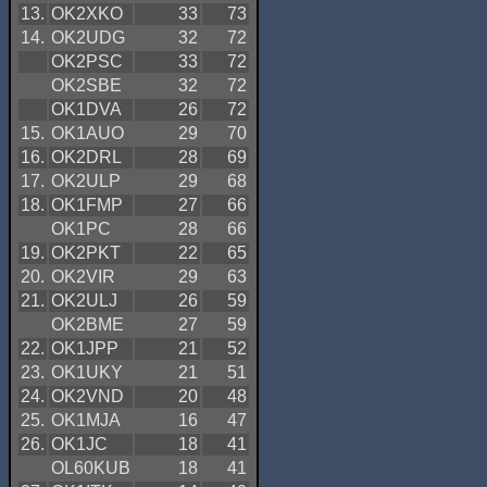
13.
OK2XKO
33
73
14.
OK2UDG
32
72
OK2PSC
33
72
OK2SBE
32
72
OK1DVA
26
72
15.
OK1AUO
29
70
16.
OK2DRL
28
69
17.
OK2ULP
29
68
18.
OK1FMP
27
66
OK1PC
28
66
19.
OK2PKT
22
65
20.
OK2VIR
29
63
21.
OK2ULJ
26
59
OK2BME
27
59
22.
OK1JPP
21
52
23.
OK1UKY
21
51
24.
OK2VND
20
48
25.
OK1MJA
16
47
26.
OK1JC
18
41
OL60KUB
18
41