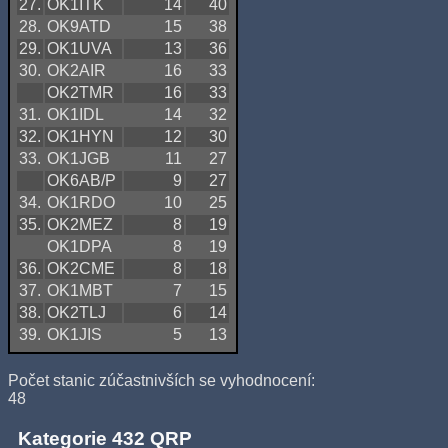
27.
OK1ITK
14
40
28.
OK9ATD
15
38
29.
OK1UVA
13
36
30.
OK2AIR
16
33
OK2TMR
16
33
31.
OK1IDL
14
32
32.
OK1HYN
12
30
33.
OK1JGB
11
27
OK6AB/P
9
27
34.
OK1RDO
10
25
35.
OK2MEZ
8
19
OK1DPA
8
19
36.
OK2CME
8
18
37.
OK1MBT
7
15
38.
OK2TLJ
6
14
39.
OK1JIS
5
13
Počet stanic zúčastnivších se vyhodnocení:
48
Kategorie 432 QRP