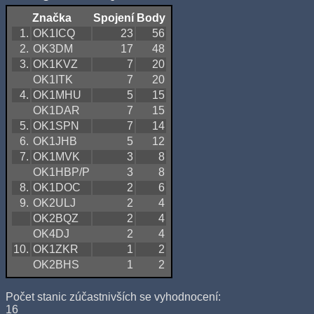
Značka
Spojení
Body
1.
OK1ICQ
23
56
2.
OK3DM
17
48
3.
OK1KVZ
7
20
OK1ITK
7
20
4.
OK1MHU
5
15
OK1DAR
7
15
5.
OK1SPN
7
14
6.
OK1JHB
5
12
7.
OK1MVK
3
8
OK1HBP/P
3
8
8.
OK1DOC
2
6
9.
OK2ULJ
2
4
OK2BQZ
2
4
OK4DJ
2
4
10.
OK1ZKR
1
2
OK2BHS
1
2
Počet stanic zúčastnivších se vyhodnocení:
16