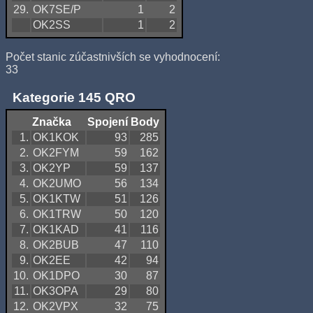
29.
OK7SE/P
1
2
OK2SS
1
2
Počet stanic zúčastnivších se vyhodnocení:
33
Kategorie 145 QRO
Značka
Spojení
Body
1.
OK1KOK
93
285
2.
OK2FYM
59
162
3.
OK2YP
59
137
4.
OK2UMO
56
134
5.
OK1KTW
51
126
6.
OK1TRW
50
120
7.
OK1KAD
41
116
8.
OK2BUB
47
110
9.
OK2EE
42
94
10.
OK1DPO
30
87
11.
OK3OPA
29
80
12.
OK2VPX
32
75