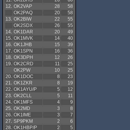
12.
OK2VAP
28
58
OK2PAQ
20
58
13.
OK2BIW
22
55
OK2SDX
26
55
14.
OK1DAR
20
49
15.
OK1MVK
14
40
16.
OK1JHB
15
39
17.
OK1SPN
16
36
18.
OK3DPH
12
26
19.
OK2CRD
11
25
OK2PW
10
25
20.
OK1DOC
8
23
21.
OK1ZKR
8
19
22.
OK1AYU/P
5
12
23.
OK2CLL
5
11
24.
OK1MFS
4
9
25.
OK2MD
3
8
26.
OK1IME
3
7
27.
SP9PKM
2
6
28.
OK1HBP/P
2
5