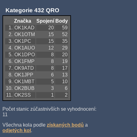
Kategorie 432 QRO
Značka
Spojení
Body
1.
OK1KAD
20
59
2.
OK1OTM
15
52
3.
OK1PC
15
35
4.
OK1AUO
12
29
5.
OK1DPO
8
20
6.
OK1FMP
8
19
7.
OK9ATD
8
17
8.
OK1JPP
6
13
9.
OK1MBT
5
10
10.
OK2BUB
3
6
11.
OK2SS
1
2
Počet stanic zúčastnivších se vyhodnocení:
11
Všechna kola podle
získaných bodů
a
odjetých kol
.