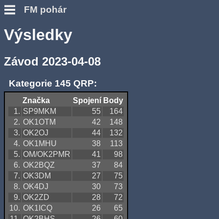
FM pohár
Výsledky
Závod 2023-04-08
Kategorie 145 QRP:
Značka
Spojení
Body
1.
SP9MKM
55
164
2.
OK1OTM
42
148
3.
OK2OJ
44
132
4.
OK1MHU
38
113
5.
OM/OK2PMR
41
98
6.
OK2BQZ
37
84
7.
OK3DM
27
75
8.
OK4DJ
30
73
9.
OK2ZD
28
72
10.
OK1ICQ
26
65
11.
OK2BHS
26
60