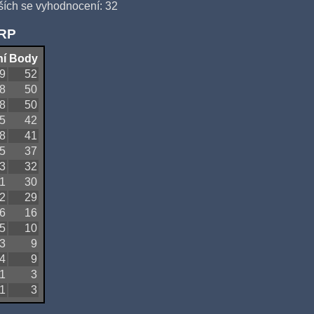
ších se vyhodnocení: 32
QRP
ní
Body
9
52
8
50
8
50
5
42
8
41
5
37
3
32
1
30
2
29
6
16
5
10
3
9
4
9
1
3
1
3