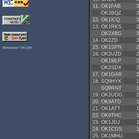
11.
OK1FAB
3
OK2BQZ
3
12.
OK1ICQ
3
13.
OK1RKS
2
OK2XBG
3
14.
OK2ZD
3
15.
OK1SPN
2
Webmaster: OK1ZIA
16.
OK2UZD
2
OK1MLP
2
OK2SDX
2
17.
OK1DAR
2
18.
SQ9HYK
1
SQ9RNT
1
19.
OK2UDG
2
20.
OK9ATD
1
21.
OK1ATT
1
22.
OK9THC
1
23.
OK1JDJ
24.
OK1CDS
1
25.
OK1MHU