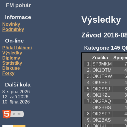
FM pohár
Informace
Výsledky
Novinky
Podmínky
Závod 2016-08
On-line
Kategorie 145 Q
Přidat hlášení
Výsledky
Značka
Spoje
Diplomy
Statistiky
1.
SP9MKM
7
Diskuse
2.
OK1OTM
4
Fotky
3.
OK1TRW
6
4.
OK9PET
4
Další kola
5.
OK2SSJ
3
8. srpna 2026
6.
OK1KZL
3
12. září 2026
7.
OK2PAQ
3
10. října 2026
OK2BHS
4
8.
OK2SFP
4
9.
OK2BAS
4
10.
OK1KI
3