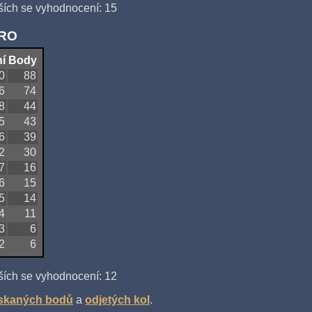
ších se vyhodnocení: 15
QRO
í
Body
0
88
6
74
8
44
5
43
6
39
2
30
7
16
6
15
5
14
4
11
3
6
2
6
ších se vyhodnocení: 12
ískaných bodů
a
odjetých kol
.