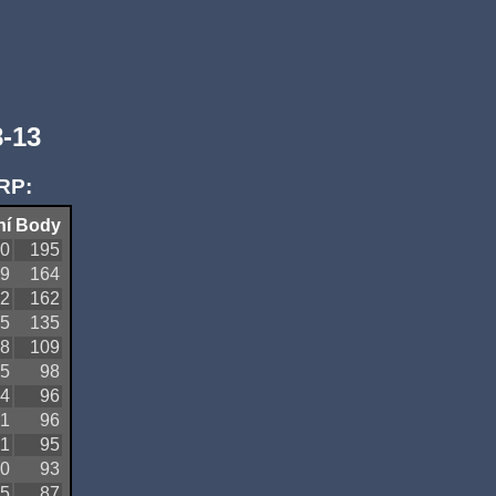
-13
RP:
ní
Body
0
195
9
164
2
162
5
135
8
109
5
98
4
96
1
96
1
95
0
93
5
87