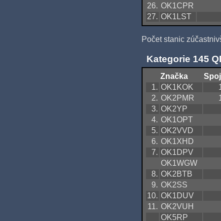
26.
OK1CPR
27.
OK1LST
Počet stanic zúčastniv
Kategorie 145 
Značka
Spoj
1.
OK1KOK
2.
OK2PMR
3.
OK2YP
4.
OK1OPT
5.
OK2VVD
6.
OK1XHD
7.
OK1DPV
OK1WGW
8.
OK2BTB
9.
OK2SS
10.
OK1DUV
11.
OK2VUH
OK5RP