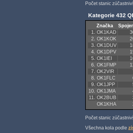
Počet stanic zúčastniv
Kategorie 432 
Značka
Spojen
1.
OK1KAD
3
2.
OK1KOK
2
3.
OK1DUV
1
4.
OK1DPV
1
5.
OK1IEI
1
6.
OK1FMP
1
7.
OK2VIR
8.
OK1FLC
9.
OK1JPP
10.
OK1JMA
11.
OK2BUB
OK1KHA
Počet stanic zúčastniv
Všechna kola podle
z