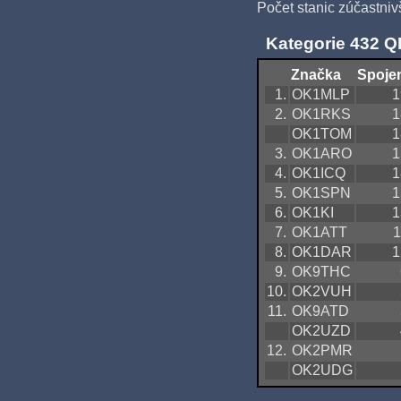
Počet stanic zúčastniv
Kategorie 432 
Značka
Spoje
1.
OK1MLP
1
2.
OK1RKS
1
OK1TOM
1
3.
OK1ARO
1
4.
OK1ICQ
1
5.
OK1SPN
1
6.
OK1KI
1
7.
OK1ATT
1
8.
OK1DAR
1
9.
OK9THC
10.
OK2VUH
11.
OK9ATD
OK2UZD
12.
OK2PMR
OK2UDG