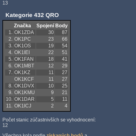
13
Kategorie 432 QRO
Značka
Spojení
Body
1.
OK1ZDA
30
87
2.
OK1PC
23
66
3.
OK1OS
19
54
4.
OK1IEI
22
51
5.
OK1FAN
18
41
6.
OK1MBT
12
29
7.
OK1KZ
11
27
OK1KCF
11
27
8.
OK1DVX
10
25
9.
OK1KMU
9
21
10.
OK1DAR
5
11
11.
OK1ICJ
2
4
Počet stanic zúčastnivších se vyhodnocení:
12
Všechna kola podle
získaných bodů
a