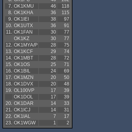
7.
OK1KMU
46
118
8.
OK1KHA
36
115
9.
OK1IEI
38
97
10.
OK1UTX
36
91
11.
OK1FAN
30
77
OK1KZ
30
77
12.
OK1MYA/P
28
75
13.
OK1KCF
29
74
14.
OK1MBT
28
72
15.
OK1OS
25
71
16.
OK1BIL
24
69
17.
OK1MZN
20
50
18.
OK1DVX
20
48
19.
OL100VP
17
39
OK1DOL
17
39
20.
OK1DAR
14
33
21.
OK1ICJ
14
31
22.
OK1IAL
7
17
23.
OK1WGW
1
2