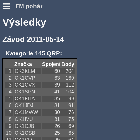
FM pohár
Výsledky
Závod 2011-05-14
Kategorie 145 QRP:
Značka
Spojení
Body
1.
OK3KLM
60
204
2.
OK1CVP
63
169
3.
OK1CVX
39
112
4.
OK1SPN
41
104
5.
OK1FHA
35
99
6.
OK1JDJ
31
91
7.
OK1MWW
30
76
8.
OK1IVU
31
75
9.
OK1CJB
26
69
10.
OK1GSB
25
65
11.
OK1VLG
25
64