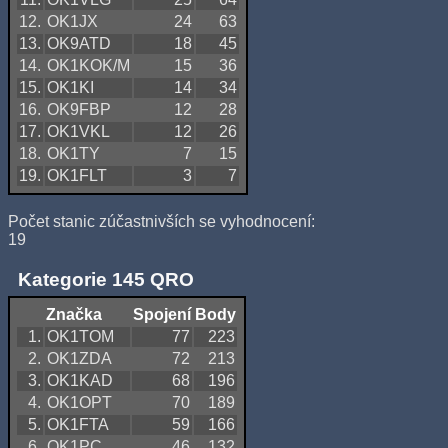
12.
OK1JX
24
63
13.
OK9ATD
18
45
14.
OK1KOK/M
15
36
15.
OK1KI
14
34
16.
OK9FBP
12
28
17.
OK1VKL
12
26
18.
OK1TY
7
15
19.
OK1FLT
3
7
Počet stanic zúčastnivších se vyhodnocení:
19
Kategorie 145 QRO
Značka
Spojení
Body
1.
OK1TOM
77
223
2.
OK1ZDA
72
213
3.
OK1KAD
68
196
4.
OK1OPT
70
189
5.
OK1FTA
59
166
6.
OK1PC
46
132