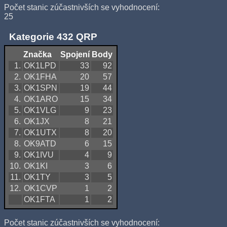
Počet stanic zúčastnivších se vyhodnocení:
25
Kategorie 432 QRP
Značka
Spojení
Body
1.
OK1LPD
33
92
2.
OK1FHA
20
57
3.
OK1SPN
19
44
4.
OK1ARO
15
34
5.
OK1VLG
9
23
6.
OK1JX
8
21
7.
OK1UTX
8
20
8.
OK9ATD
6
15
9.
OK1IVU
4
9
10.
OK1KI
3
6
11.
OK1TY
3
5
12.
OK1CVP
1
2
OK1FTA
1
2
Počet stanic zúčastnivších se vyhodnocení: