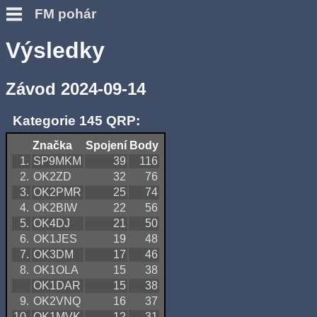
FM pohár
Výsledky
Závod 2024-09-14
Kategorie 145 QRP:
Značka
Spojení
Body
1.
SP9MKM
39
116
2.
OK2ZD
32
76
3.
OK2PMR
25
74
4.
OK2BIW
22
56
5.
OK4DJ
21
50
6.
OK1JES
19
48
7.
OK3DM
17
46
8.
OK1OLA
15
38
OK1DAR
15
38
9.
OK2VNQ
16
37
10.
OK1MVK
12
31