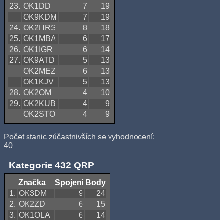
23.
OK1DD
7
19
OK9KDM
7
19
24.
OK2HRS
8
18
25.
OK1MBA
6
17
26.
OK1IGR
6
14
27.
OK9ATD
5
13
OK2MEZ
6
13
OK1KJV
5
13
28.
OK2OM
4
10
29.
OK2KUB
4
9
OK2STO
4
9
Počet stanic zúčastnivších se vyhodnocení:
40
Kategorie 432 QRP
Značka
Spojení
Body
1.
OK3DM
9
24
2.
OK2ZD
6
15
3.
OK1OLA
6
14