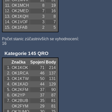
11.
OK1MCH
8
19
12.
OK2MED
7
16
13.
OK1KQH
3
8
14.
OK1VOF
3
7
15.
OK1FAB
2
5
Počet stanic zúčastnivších se vyhodnocení:
16
Kategorie 145 QRO
Značka
Spojení
Body
1.
OK1KOK
71
214
2.
OK1RCA
46
137
3.
OK1KTW
50
131
4.
OK1KAD
44
129
5.
OK2KFM
37
90
6.
OK2YP
37
87
7.
OK2BUB
35
81
OK2FYM
29
81
8.
OK2UMO
30
75