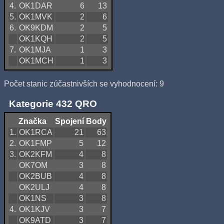
4.
OK1DAR
6
13
5.
OK1MVK
2
6
6.
OK9KDM
2
5
OK1KQH
2
5
7.
OK1MJA
1
3
OK1MCH
1
3
Počet stanic zúčastnivších se vyhodnocení: 9
Kategorie 432 QRO
Značka
Spojení
Body
1.
OK1RCA
21
63
2.
OK1FMP
5
12
3.
OK2KFM
4
8
OK7OM
3
8
OK2BUB
4
8
OK2ULJ
4
8
OK1NS
3
8
4.
OK1KJV
3
7
OK9ATD
3
7