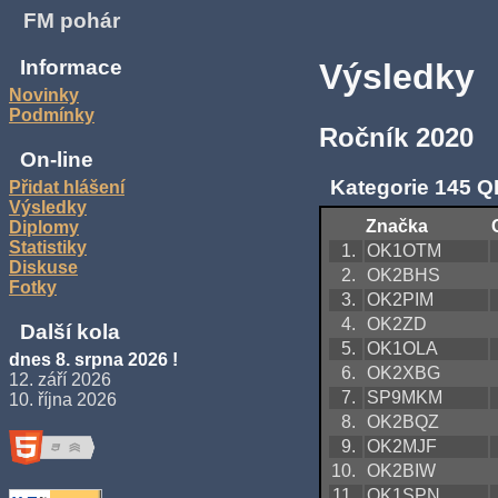
FM pohár
Informace
Výsledky
Novinky
Podmínky
Ročník 2020
On-line
Kategorie 145 Q
Přidat hlášení
Výsledky
Značka
Diplomy
Statistiky
1.
OK1OTM
Diskuse
2.
OK2BHS
Fotky
3.
OK2PIM
4.
OK2ZD
Další kola
5.
OK1OLA
dnes 8. srpna 2026 !
6.
OK2XBG
12. září 2026
7.
SP9MKM
10. října 2026
8.
OK2BQZ
9.
OK2MJF
10.
OK2BIW
11.
OK1SPN