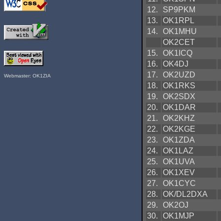
12.
SP9PKM
13.
OK1RPL
14.
OK1MHU
OK2CET
15.
OK1ICQ
16.
OK4DJ
17.
OK2UZD
Webmaster: OK1ZIA
18.
OK1RKS
19.
OK2SDX
20.
OK1DAR
21.
OK2KHZ
22.
OK2KGE
23.
OK1ZDA
24.
OK1LAZ
25.
OK1UVA
26.
OK1XEV
27.
OK1CYC
28.
OK/DL2DXA
29.
OK2OJ
30.
OK1MJP