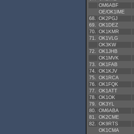
OM6ABF
OE/OK1IME
68.
OK2PGJ
69.
OK1DEZ
70.
OK1KMR
71.
OK1VLG
OK3KW
72.
OK1JHB
OK1MVK
73.
OK1FAB
74.
OK1KJV
75.
OK1RCA
76.
OK1FQK
77.
OK1ATT
78.
OK1OK
79.
OK3YL
80.
OM6ABA
81.
OK2CME
82.
OK9RTS
OK1CMA