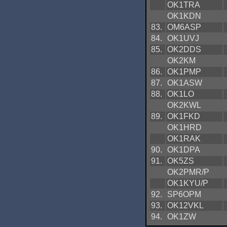
OK1TRA
OK1KDN
83.
OM6ASP
84.
OK1UVJ
85.
OK2DDS
OK2KM
86.
OK1PMP
87.
OK1ASW
88.
OK1LO
OK2KWL
89.
OK1FKD
OK1HRD
OK1RAK
90.
OK1DPA
91.
OK5ZS
OK2PMR/P
OK1KYU/P
92.
SP6OPM
93.
OK12VKL
94.
OK1ZW