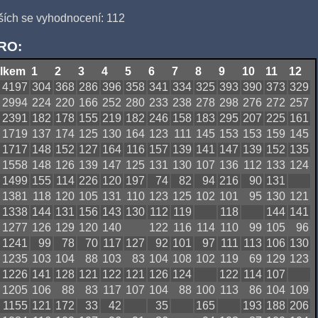
vších se vyhodnocení: 112
QRO:
lkem
1
2
3
4
5
6
7
8
9
10
11
12
4197
304
368
286
396
358
341
334
325
393
390
373
329
2994
224
220
166
252
280
233
238
278
298
276
272
257
2391
182
178
155
219
182
246
158
183
295
207
225
161
1719
137
174
125
130
164
123
111
145
153
153
159
145
1717
148
152
127
164
116
157
139
141
147
139
152
135
1558
148
126
139
147
125
131
130
107
136
112
133
124
1499
155
114
226
120
197
74
82
94
216
90
131
1381
118
120
105
131
110
123
125
102
101
95
130
121
1338
144
131
156
143
130
112
119
118
144
141
1277
126
129
120
140
122
116
114
110
99
105
96
1241
99
78
70
117
127
92
101
97
111
113
106
130
1235
103
104
88
103
83
104
108
102
119
69
129
123
1226
141
128
121
122
121
126
124
122
114
107
1205
106
88
83
117
107
104
88
100
113
86
104
109
1155
121
172
33
42
35
165
193
188
206