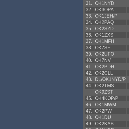
31.
OK1NYD
32.
OK3OPA
33.
OK1JEH/P
34.
OK2PAQ
35.
OK2SZD
36.
OK1ZXS
37.
OK1MFH
38.
OK7SE
39.
OK2UFO
40.
OK7NV
41.
OK2PDH
42.
OK2CLL
43.
DL/OK1NYD/P
44.
OK2TMS
OK9ZST
45.
OK4KOP/P
46.
OK1MWM
47.
OK2PW
48.
OK1DU
49.
OK2KAB