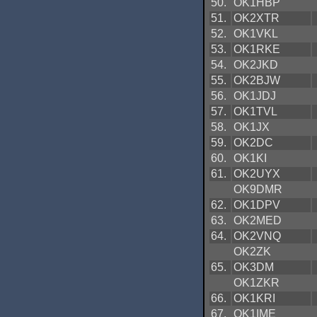
50.
OK1HBP
51.
OK2XTR
52.
OK1VKL
53.
OK1RKE
54.
OK2JKD
55.
OK2BJW
56.
OK1JDJ
57.
OK1TVL
58.
OK1JX
59.
OK2DC
60.
OK1KI
61.
OK2UYX
OK9DMR
62.
OK1DPV
63.
OK2MED
64.
OK2VNQ
OK2ZK
65.
OK3DM
OK1ZKR
66.
OK1KRI
67.
OK1IME