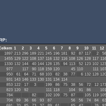
RP:
Celkem
1
2
3
4
5
6
7
8
9
10
11
12
1897
213
296
189
221
245
196
181
92
87
117
2
5
1455
129
122
108
137
116
132
116
108
126
128
117
11
1330
132
144
40
144
128
135
94
113
52
123
102
12
977
117
90
118
159
120
45
110
111
10
950
61
64
71
68
103
82
38
77
6
132
128
12
931
143
146
133
130
131
134
114
853
122
17
3
199
86
75
38
56
72
12
17
823
120
92
111
118
104
91
86
10
784
82
102
109
75
87
105
119
10
704
89
36
66
93
87
56
56
74
84
6
691
70
85
73
37
89
61
65
42
76
9