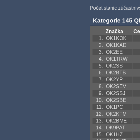
Počet stanic zúčastni
Kategorie 145 
Značka
Ce
1.
OK1KOK
2.
OK1KAD
3.
OK2EE
4.
OK1TRW
5.
OK2SS
6.
OK2BTB
7.
OK2YP
8.
OK2SEV
9.
OK2SSJ
10.
OK2SBE
11.
OK1PC
12.
OK2KFM
13.
OK2BME
14.
OK9PAT
15.
OK1HZ