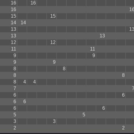
16
16
16
1
15
15
14
14
13
1
13
13
12
12
11
11
9
9
9
9
8
8
8
8
8
4
4
7
6
6
6
6
6
6
5
5
3
3
2
2