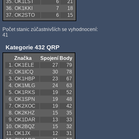
35.
OK1LST
6
21
36.
OK1KKI
7
18
37.
OK2STO
6
15
Počet stanic zúčastnivších se vyhodnocení:
41
Kategorie 432 QRP
Značka
Spojení
Body
1.
OK1ELE
27
79
2.
OK1ICQ
30
78
3.
OK1HBP
23
67
4.
OK1MLG
24
63
5.
OK1RKS
19
52
6.
OK1SPN
19
48
7.
OK2XOC
19
42
8.
OK2KHZ
15
35
9.
OK1DAR
13
33
10.
OK2BQZ
15
32
11.
OK1JX
12
31