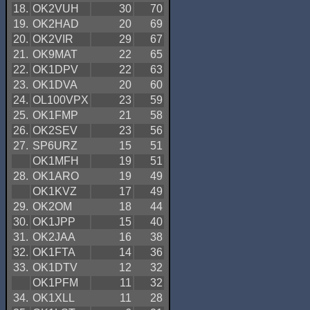
18.
OK2VUH
30
70
19.
OK2HAD
20
69
20.
OK2VIR
29
67
21.
OK9MAT
22
65
22.
OK1DPV
22
63
23.
OK1DVA
20
60
24.
OL100VPX
23
59
25.
OK1FMP
21
58
26.
OK2SEV
23
56
27.
SP6URZ
15
51
OK1MFH
19
51
28.
OK1ARO
19
49
OK1KVZ
17
49
29.
OK2OM
18
44
30.
OK1JPP
15
40
31.
OK2JAA
16
38
32.
OK1FTA
14
36
33.
OK1DTV
12
32
OK1PFM
11
32
34.
OK1XLL
11
28