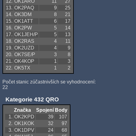
12.
OK1ARO
11
27
13.
OK2PAQ
9
25
14.
OK3DM
8
21
15.
OK1ATT
6
17
16.
OK2PW
5
14
17.
OK1JEH/P
5
13
18.
OK2RAS
4
11
19.
OK2UZD
4
9
20.
OK7SE/P
3
8
21.
OK4KOP
1
3
22.
OK5TX
1
2
Počet stanic zúčastnivších se vyhodnocení:
22
Kategorie 432 QRO
Značka
Spojení
Body
1.
OK2KPD
39
107
2.
OK1KOK
32
97
3.
OK1DPV
24
68