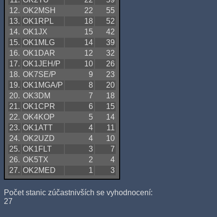
12.
OK2MSH
22
55
13.
OK1RPL
18
52
14.
OK1JX
15
42
15.
OK1MLG
14
39
16.
OK1DAR
12
32
17.
OK1JEH/P
10
26
18.
OK7SE/P
9
23
19.
OK1MGA/P
8
20
20.
OK3DM
7
18
21.
OK1CPR
6
15
22.
OK4KOP
5
14
23.
OK1ATT
4
11
24.
OK2UZD
4
10
25.
OK1FLT
3
7
26.
OK5TX
2
4
27.
OK2MED
1
3
Počet stanic zúčastnivších se vyhodnocení:
27