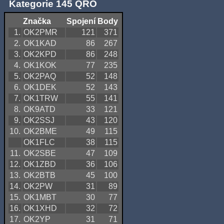
Kategorie 145 QRO
Značka
Spojení
Body
1.
OK2PMR
121
371
2.
OK1KAD
86
267
3.
OK2KPD
86
248
4.
OK1KOK
77
235
5.
OK2PAQ
52
148
6.
OK1DEK
52
143
7.
OK1TRW
55
141
8.
OK9ATD
33
121
9.
OK2SSJ
43
120
10.
OK2BME
49
115
OK1FLC
38
115
11.
OK2SBE
47
109
12.
OK1ZBD
36
106
13.
OK2BTB
45
100
14.
OK2PW
31
89
15.
OK1MBT
30
77
16.
OK1XHD
32
72
17.
OK2YP
31
71