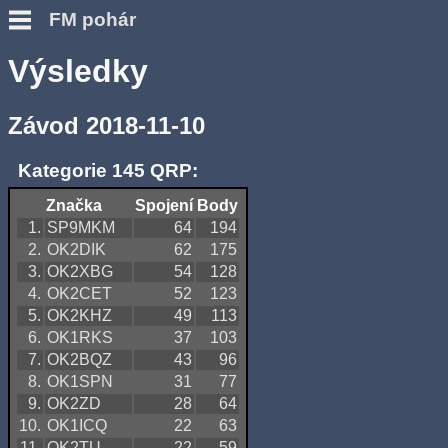
FM pohár
Výsledky
Závod 2018-11-10
Kategorie 145 QRP:
Značka
Spojení
Body
1.
SP9MKM
64
194
2.
OK2DIK
62
175
3.
OK2XBG
54
128
4.
OK2CET
52
123
5.
OK2KHZ
49
113
6.
OK1RKS
37
103
7.
OK2BQZ
43
96
8.
OK1SPN
31
77
9.
OK2ZD
28
64
10.
OK1ICQ
22
63
11.
OK2TU
22
59