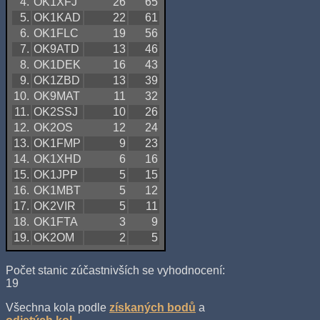
4.
OK1XFJ
26
65
5.
OK1KAD
22
61
6.
OK1FLC
19
56
7.
OK9ATD
13
46
8.
OK1DEK
16
43
9.
OK1ZBD
13
39
10.
OK9MAT
11
32
11.
OK2SSJ
10
26
12.
OK2OS
12
24
13.
OK1FMP
9
23
14.
OK1XHD
6
16
15.
OK1JPP
5
15
16.
OK1MBT
5
12
17.
OK2VIR
5
11
18.
OK1FTA
3
9
19.
OK2OM
2
5
Počet stanic zúčastnivších se vyhodnocení:
19
Všechna kola podle
získaných bodů
a