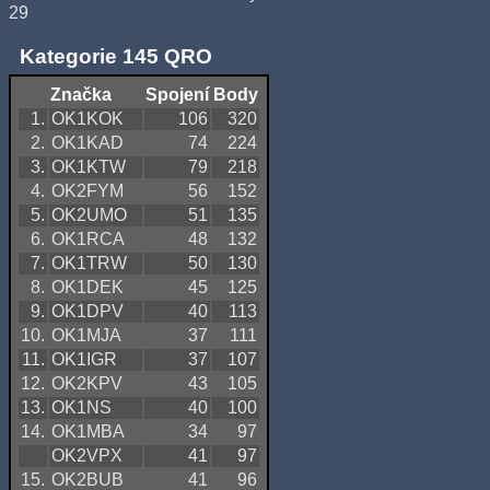
29
Kategorie 145 QRO
Značka
Spojení
Body
1.
OK1KOK
106
320
2.
OK1KAD
74
224
3.
OK1KTW
79
218
4.
OK2FYM
56
152
5.
OK2UMO
51
135
6.
OK1RCA
48
132
7.
OK1TRW
50
130
8.
OK1DEK
45
125
9.
OK1DPV
40
113
10.
OK1MJA
37
111
11.
OK1IGR
37
107
12.
OK2KPV
43
105
13.
OK1NS
40
100
14.
OK1MBA
34
97
OK2VPX
41
97
15.
OK2BUB
41
96