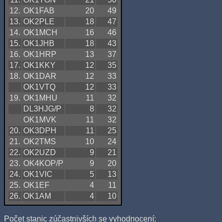
12.
OK1FAB
20
49
13.
OK2PLE
18
47
14.
OK1MCH
16
46
15.
OK1JHB
18
43
16.
OK1HRP
13
37
17.
OK1KKY
12
35
18.
OK1DAR
12
33
OK1VTQ
12
33
19.
OK1MHU
11
32
DL3HJG/P
8
32
OK1MVK
11
32
20.
OK3DPH
11
25
21.
OK2TMS
10
24
22.
OK2UZD
9
21
23.
OK4KOP/P
9
20
24.
OK1VIC
5
13
25.
OK1EF
4
11
26.
OK1AM
4
10
Počet stanic zúčastnivších se vyhodnocení: