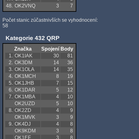
48.
OK2VNQ
3
7
Počet stanic zúčastnivších se vyhodnocení:
58
Kategorie 432 QRP
Značka
Spojení
Body
1.
OK1IAK
30
81
2.
OK3DM
14
36
3.
OK1OLA
14
35
4.
OK1MCH
8
19
5.
OK1JHB
7
15
6.
OK1DAR
5
12
7.
OK1MBA
4
10
OK2UZD
5
10
8.
OK2ZD
4
9
OK1MVK
3
9
9.
OK4DJ
4
8
OK9KDM
3
8
OK1EF
3
8