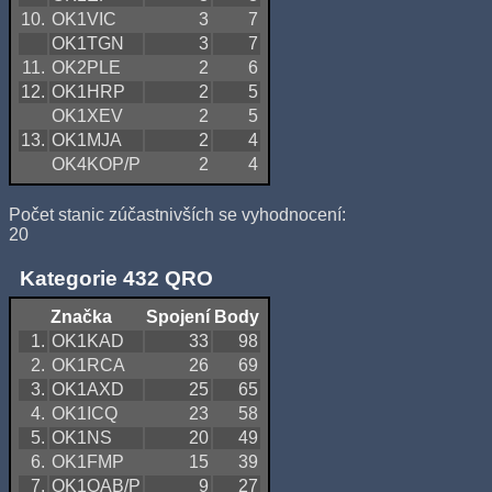
10.
OK1VIC
3
7
OK1TGN
3
7
11.
OK2PLE
2
6
12.
OK1HRP
2
5
OK1XEV
2
5
13.
OK1MJA
2
4
OK4KOP/P
2
4
Počet stanic zúčastnivších se vyhodnocení:
20
Kategorie 432 QRO
Značka
Spojení
Body
1.
OK1KAD
33
98
2.
OK1RCA
26
69
3.
OK1AXD
25
65
4.
OK1ICQ
23
58
5.
OK1NS
20
49
6.
OK1FMP
15
39
7.
OK1OAB/P
9
27