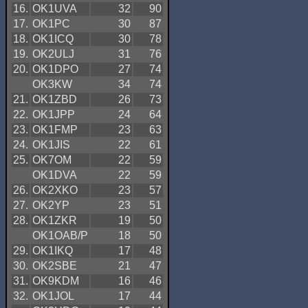
16.
OK1UVA
32
90
17.
OK1PC
30
87
18.
OK1ICQ
30
78
19.
OK2ULJ
31
76
20.
OK1DPO
27
74
OK3KW
34
74
21.
OK1ZBD
26
73
22.
OK1JPP
24
64
23.
OK1FMP
23
63
24.
OK1JIS
22
61
25.
OK7OM
22
59
OK1DVA
22
59
26.
OK2XKO
23
57
27.
OK2YP
23
51
28.
OK1ZKR
19
50
OK1OAB/P
18
50
29.
OK1IKQ
17
48
30.
OK2SBE
21
47
31.
OK9KDM
16
46
32.
OK1JOL
17
44