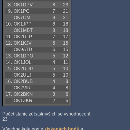
8.
OK1DPV
8
23
9.
OK1PC
7
21
OK7OM
8
21
10.
OK1JPP
8
18
OK1MBT
8
18
11.
OK2ULP
7
17
12.
OK1KJV
6
15
OK9ATD
6
15
13.
OK1DPO
5
12
14.
OK1JOL
4
11
15.
OK2UDG
5
10
OK2ULJ
5
10
16.
OK2BUB
4
8
OK2VIR
4
8
17.
OK2BKN
3
6
OK1ZKR
2
6
Počet stanic zúčastnivších se vyhodnocení:
23
Všechna kola podle
získaných bodů
a