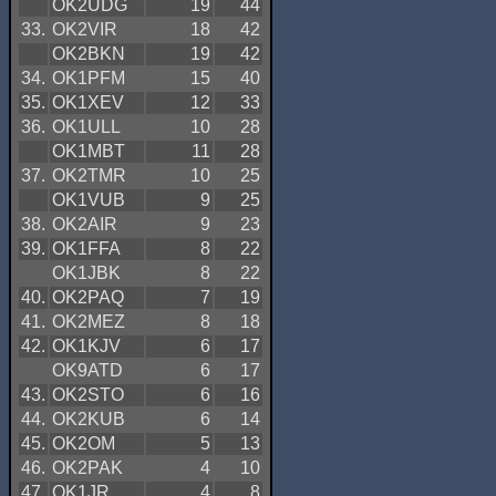
OK2UDG
19
44
33.
OK2VIR
18
42
OK2BKN
19
42
34.
OK1PFM
15
40
35.
OK1XEV
12
33
36.
OK1ULL
10
28
OK1MBT
11
28
37.
OK2TMR
10
25
OK1VUB
9
25
38.
OK2AIR
9
23
39.
OK1FFA
8
22
OK1JBK
8
22
40.
OK2PAQ
7
19
41.
OK2MEZ
8
18
42.
OK1KJV
6
17
OK9ATD
6
17
43.
OK2STO
6
16
44.
OK2KUB
6
14
45.
OK2OM
5
13
46.
OK2PAK
4
10
47.
OK1JR
4
8