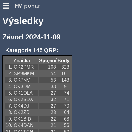
FM pohár
Výsledky
Závod 2024-11-09
Kategorie 145 QRP:
Značka
Spojení
Body
1.
OK2PMR
108
323
2.
SP9MKM
54
161
3.
OK7NV
53
143
4.
OK3DM
33
91
5.
OK1OLA
27
74
6.
OK2SDX
32
71
7.
OK4DJ
27
70
8.
OK2ZD
28
64
9.
OK1BID
22
63
10.
OK4DAN
21
56
11.
OK1TGN
21
50