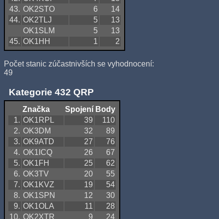
43.
OK2STO
6
14
44.
OK2TLJ
5
13
OK1SLM
5
13
45.
OK1HH
1
2
Počet stanic zúčastnivších se vyhodnocení:
49
Kategorie 432 QRP
Značka
Spojení
Body
1.
OK1RPL
39
110
2.
OK3DM
32
89
3.
OK9ATD
27
76
4.
OK1ICQ
26
67
5.
OK1FH
25
62
6.
OK3TV
20
55
7.
OK1KVZ
19
54
8.
OK1SPN
12
30
9.
OK1OLA
11
28
10.
OK2XTR
9
24