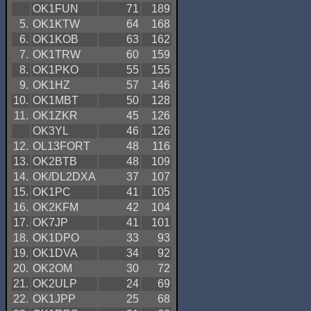
OK1FUN
71
189
5.
OK1KTW
64
168
6.
OK1KOB
63
162
7.
OK1TRW
60
159
8.
OK1PKO
55
155
9.
OK1HZ
57
146
10.
OK1MBT
50
128
11.
OK1ZKR
45
126
OK3YL
46
126
12.
OL13FORT
48
116
13.
OK2BTB
48
109
14.
OK/DL2DXA
37
107
15.
OK1PC
41
105
16.
OK2KFM
42
104
17.
OK7JP
41
101
18.
OK1DPO
33
93
19.
OK1DVA
34
92
20.
OK2OM
30
72
21.
OK2ULP
24
69
22.
OK1JPP
25
68