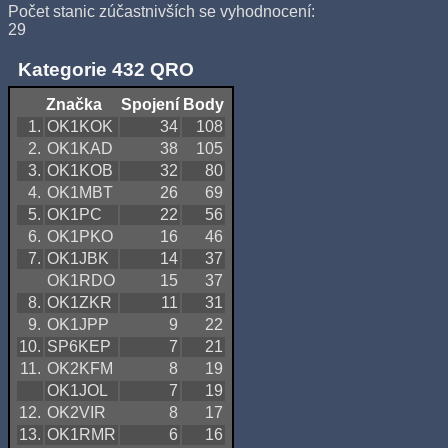
Počet stanic zúčastnivších se vyhodnocení:
29
Kategorie 432 QRO
Značka
Spojení
Body
1.
OK1KOK
34
108
2.
OK1KAD
38
105
3.
OK1KOB
32
80
4.
OK1MBT
26
69
5.
OK1PC
22
56
6.
OK1PKO
16
46
7.
OK1JBK
14
37
OK1RDO
15
37
8.
OK1ZKR
11
31
9.
OK1JPP
9
22
10.
SP6KEP
7
21
11.
OK2KFM
8
19
OK1JOL
7
19
12.
OK2VIR
8
17
13.
OK1RMR
6
16