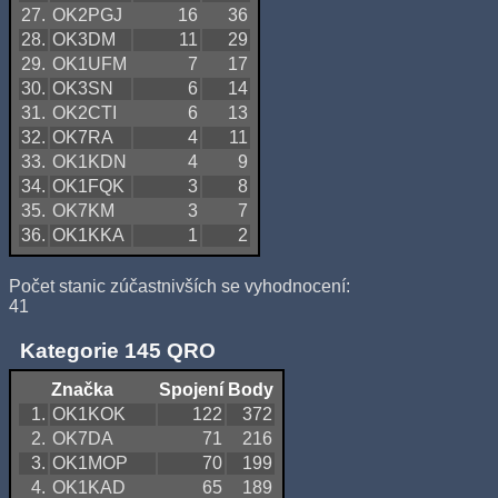
27.
OK2PGJ
16
36
28.
OK3DM
11
29
29.
OK1UFM
7
17
30.
OK3SN
6
14
31.
OK2CTI
6
13
32.
OK7RA
4
11
33.
OK1KDN
4
9
34.
OK1FQK
3
8
35.
OK7KM
3
7
36.
OK1KKA
1
2
Počet stanic zúčastnivších se vyhodnocení:
41
Kategorie 145 QRO
Značka
Spojení
Body
1.
OK1KOK
122
372
2.
OK7DA
71
216
3.
OK1MOP
70
199
4.
OK1KAD
65
189