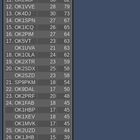
12.
OK1VVE
28
79
13.
OK4DJ
30
73
14.
OK1SPN
27
67
15.
OK1ICQ
26
65
16.
OK2PIM
27
64
17.
OK5VT
23
63
OK1UVA
21
63
18.
OK1OLA
24
62
19.
OK2XTR
23
59
20.
OK2SDX
25
58
OK2SZD
23
58
21.
SP9PKM
18
54
22.
OK9DAL
17
50
23.
OK2PRF
20
48
24.
OK1FAB
18
45
OK1HBP
17
45
OK1XEV
18
45
OK1MVK
17
45
25.
OK2UZD
18
44
26.
OK1JHB
15
39