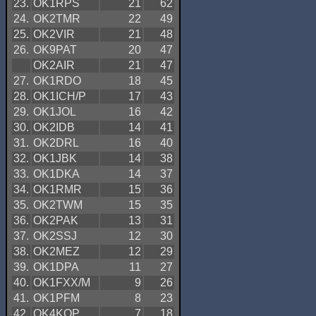
23.
OK1RPS
21
62
24.
OK2TMR
22
49
25.
OK2VIR
21
48
26.
OK9PAT
20
47
OK2AIR
21
47
27.
OK1RDO
18
45
28.
OK1ICH/P
17
43
29.
OK1JOL
16
42
30.
OK2IDB
14
41
31.
OK2DRL
16
40
32.
OK1JBK
14
38
33.
OK1DKA
14
37
34.
OK1RMR
15
36
35.
OK2TWM
15
35
36.
OK2PAK
13
31
37.
OK2SSJ
12
30
38.
OK2MEZ
12
29
39.
OK1DPA
11
27
40.
OK1FXX/M
9
26
41.
OK1PFM
8
23
42.
OK4KOP
7
18