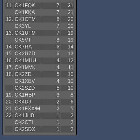
11.
OK1FQK
7
21
OK1KKA
7
21
12.
OK1OTM
6
20
OK3YL
7
20
13.
OK1UFM
7
19
OK5VT
8
19
14.
OK7RA
6
14
15.
OK2UZD
6
13
16.
OK1MHU
4
12
17.
OK1MVK
4
11
18.
OK2ZD
5
10
OK1XEV
4
10
OK2SZD
5
10
19.
OK1HBP
3
8
20.
OK4DJ
2
6
21.
OK1FXX/M
2
5
22.
OK1JHB
1
2
OK2CTI
1
2
OK2SDX
1
2