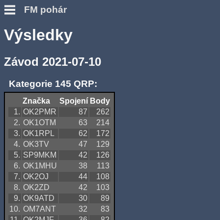
FM pohár
Výsledky
Závod 2021-07-10
Kategorie 145 QRP:
Značka
Spojení
Body
1.
OK2PMR
87
262
2.
OK1OTM
63
214
3.
OK1RPL
62
172
4.
OK3TV
47
129
5.
SP9MKM
42
126
6.
OK1MHU
38
113
7.
OK2OJ
44
108
8.
OK2ZD
42
103
9.
OK9ATD
30
89
10.
OM7ANT
32
83
11.
OK2MJF
36
82